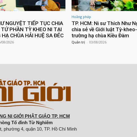
Hoằng pháp
HƯ NGUYỆT TIẾP TỤC CHIA
TP. HCM: Ni sư Thích Như N
 TỨ PHẦN TỲ KHEO NI TẠI
chia sẻ về Giới luật Tỳ-kheo-
HẠ CHÙA HẢI HUỆ SA ĐÉC
trường hạ chùa Kiều Đàm
5/08/2026
Quản trị
-
03/08/2026
G NI GIỚI PHẬT GIÁO TP. HCM
hòng Tổ đình Từ Nghiêm
t, phường 4, quận 10, TP. Hồ Chí Minh