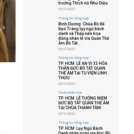
trưởng Thích nữ Như Diệu
03/11/2023
Thông tin tổng hợp
Bình Dương: Chùa Bồ Đề
Đạo Tràng lạy ngũ bách
danh và Thắp nến hoa
đăng nhân lễ vía Quán Thế
Âm Bồ Tát...
03/11/2023
Thông tin tổng hợp
TP. HCM: LỄ AN VỊ 33 HÓA
THÂN ĐỨC BỒ TÁT QUAN
THẾ ÂM TẠI TU VIỆN LINH
THỨU
03/11/2023
Chưa phân loại
TP. HCM: LỄ TƯỞNG NIỆM
ĐỨC BỒ TÁT QUÁN THẾ ÂM
TẠI CHÙA THANH TÂM
03/11/2023
Thông tin tổng hợp
TP. HCM: Lạy Ngũ Bách
Danh nhân ngày vía Đức Bồ