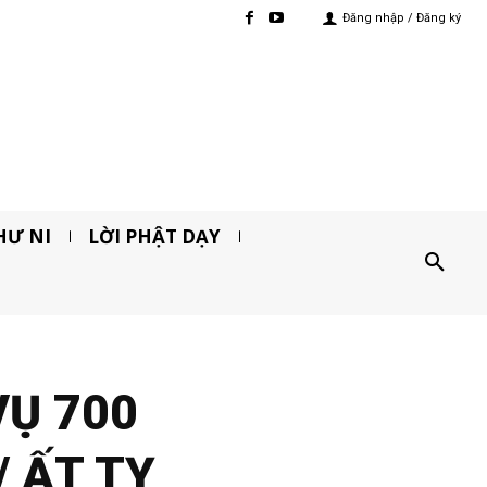
Đăng nhập / Đăng ký
HƯ NI
LỜI PHẬT DẠY
VỤ 700
/ ẤT TỴ