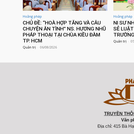
Hoằng pháp
Hoằng pháp
CHỦ ĐỀ: “HOÀ HỢP TĂNG VÀ CÂU
NI SƯ N
CHUYỆN ÂN TÌNH” NS. HƯƠNG NHŨ
SẺ LUẬT
PHÁP THOẠI TẠI CHÙA KIỀU ĐÀM
TRƯỜNG 
TP. HCM
Quản trị
-
0
Quản trị
-
06/08/2026
TRUYỀN THÔN
Văn p
Địa chỉ: 415 Bà Hạ