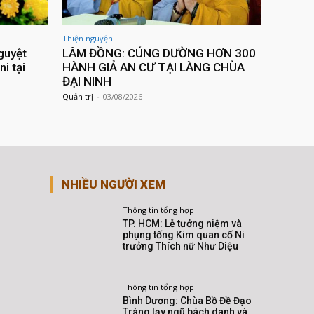
Thiện nguyện
guyệt
LÂM ĐỒNG: CÚNG DƯỜNG HƠN 300
ni tại
HÀNH GIẢ AN CƯ TẠI LÀNG CHÙA
ĐẠI NINH
Quản trị
-
03/08/2026
NHIỀU NGƯỜI XEM
Thông tin tổng hợp
TP. HCM: Lễ tưởng niệm và
phụng tống Kim quan cố Ni
trưởng Thích nữ Như Diệu
Thông tin tổng hợp
Bình Dương: Chùa Bồ Đề Đạo
Tràng lạy ngũ bách danh và