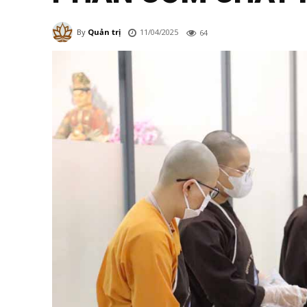
11/04/2025
By
Quản trị
64