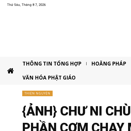
Thứ Sáu, Tháng 8 7, 2026
THÔNG TIN TỔNG HỢP
HOẰNG PHÁP
VĂN HÓA PHẬT GIÁO
THIỆN NGUYỆN
{ẢNH} CHƯ NI CH
PHẦN CƠM CHAY M