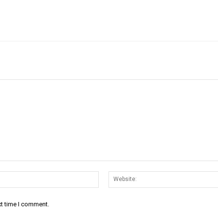
Email:*
xt time I comment.