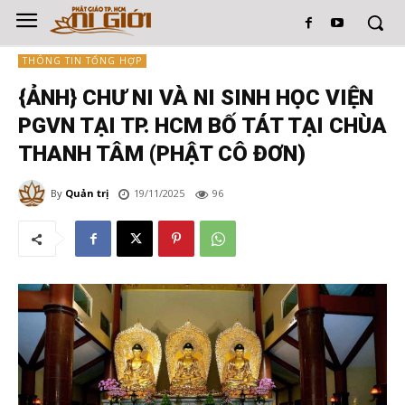
THÔNG TIN TỔNG HỢP
{ẢNH} CHƯ NI VÀ NI SINH HỌC VIỆN
PGVN TẠI TP. HCM BỐ TÁT TẠI CHÙA
THANH TÂM (PHẬT CÔ ĐƠN)
By
Quản trị
19/11/2025
96