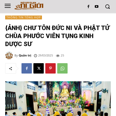
THÔNG TIN TỔNG HỢP
{ẢNH} CHƯ TÔN ĐỨC NI VÀ PHẬT TỬ
CHÙA PHƯỚC VIÊN TỤNG KINH
DƯỢC SƯ
By
Quản trị
29/03/2025
25