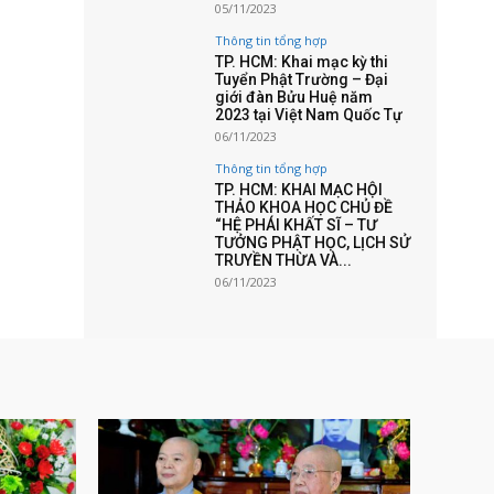
05/11/2023
Thông tin tổng hợp
TP. HCM: Khai mạc kỳ thi
Tuyển Phật Trường – Đại
giới đàn Bửu Huệ năm
2023 tại Việt Nam Quốc Tự
06/11/2023
Thông tin tổng hợp
TP. HCM: KHAI MẠC HỘI
THẢO KHOA HỌC CHỦ ĐỀ
“HỆ PHÁI KHẤT SĨ – TƯ
TƯỞNG PHẬT HỌC, LỊCH SỬ
TRUYỀN THỪA VÀ...
06/11/2023