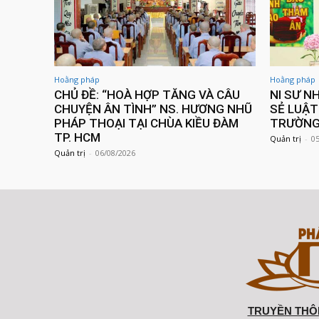
Hoằng pháp
Hoằng pháp
CHỦ ĐỀ: “HOÀ HỢP TĂNG VÀ CÂU
NI SƯ N
CHUYỆN ÂN TÌNH” NS. HƯƠNG NHŨ
SẺ LUẬT
PHÁP THOẠI TẠI CHÙA KIỀU ĐÀM
TRƯỜNG 
TP. HCM
Quản trị
-
0
Quản trị
-
06/08/2026
TRUYỀN THÔN