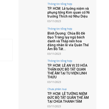
Thông tin tổng hợp
TP. HCM: Lễ tưởng niệm và
phụng tống Kim quan cố Ni
trưởng Thích nữ Như Diệu
03/11/2023
Thông tin tổng hợp
Bình Dương: Chùa Bồ Đề
Đạo Tràng lạy ngũ bách
danh và Thắp nến hoa
đăng nhân lễ vía Quán Thế
Âm Bồ Tát...
03/11/2023
Thông tin tổng hợp
TP. HCM: LỄ AN VỊ 33 HÓA
THÂN ĐỨC BỒ TÁT QUAN
THẾ ÂM TẠI TU VIỆN LINH
THỨU
03/11/2023
Chưa phân loại
TP. HCM: LỄ TƯỞNG NIỆM
ĐỨC BỒ TÁT QUÁN THẾ ÂM
TẠI CHÙA THANH TÂM
03/11/2023