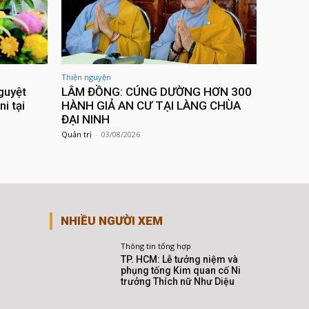
Thiện nguyện
guyệt
LÂM ĐỒNG: CÚNG DƯỜNG HƠN 300
ni tại
HÀNH GIẢ AN CƯ TẠI LÀNG CHÙA
ĐẠI NINH
Quản trị
-
03/08/2026
NHIỀU NGƯỜI XEM
Thông tin tổng hợp
TP. HCM: Lễ tưởng niệm và
phụng tống Kim quan cố Ni
trưởng Thích nữ Như Diệu