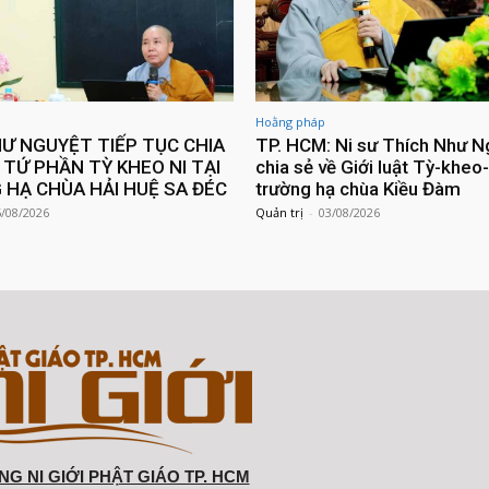
Hoằng pháp
HƯ NGUYỆT TIẾP TỤC CHIA
TP. HCM: Ni sư Thích Như N
 TỨ PHẦN TỲ KHEO NI TẠI
chia sẻ về Giới luật Tỳ-kheo-
HẠ CHÙA HẢI HUỆ SA ĐÉC
trường hạ chùa Kiều Đàm
5/08/2026
Quản trị
-
03/08/2026
G NI GIỚI PHẬT GIÁO TP. HCM