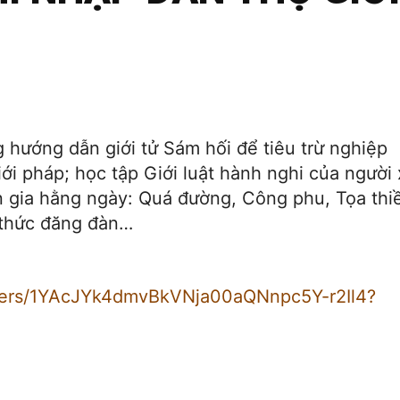
g hướng dẫn giới tử Sám hối để tiêu trừ nghiệp
ới pháp; học tập Giới luật hành nghi của người 
n gia hằng ngày: Quá đường, Công phu, Tọa thi
 thức đăng đàn…
olders/1YAcJYk4dmvBkVNja00aQNnpc5Y-r2Il4?