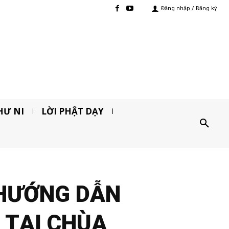
Đăng nhập / Đăng ký
HƯ NI
LỜI PHẬT DẠY
 HƯỚNG DẪN
 TẠI CHÙA