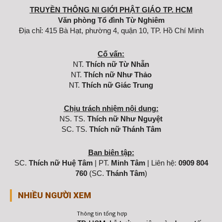
TRUYỀN THÔNG NI GIỚI PHẬT GIÁO TP. HCM
Văn phòng Tổ đình Từ Nghiêm
Địa chỉ: 415 Bà Hạt, phường 4, quận 10, TP. Hồ Chí Minh
Cố vấn:
NT.
Thích nữ Từ Nhẫn
NT.
Thích nữ Như Thảo
NT.
Thích nữ Giác Trung
Chịu trách nhiệm nội dung:
NS. TS.
Thích nữ Như Nguyệt
SC. TS.
Thích nữ Thánh Tâm
Ban biên tập:
SC.
Thích nữ Huệ Tâm
| PT.
Minh Tâm
| Liên hệ:
0909 804
760
(SC.
Thánh Tâm
)
NHIỀU NGƯỜI XEM
Thông tin tổng hợp