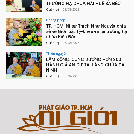
TRƯỜNG HẠ CHÙA HẢI HUỆ SA ĐÉC
Quản trị
-
05/08/2026
Hoằng pháp
TP. HCM: Ni sư Thích Như Nguyệt chia
sẻ về Giới luật Tỳ-kheo-ni tại trường hạ
chùa Kiều Đàm
Quản trị
-
03/08/2026
Thiện nguyện
LÂM ĐỒNG: CÚNG DƯỜNG HƠN 300
HÀNH GIẢ AN CƯ TẠI LÀNG CHÙA ĐẠI
NINH
Quản trị
-
03/08/2026