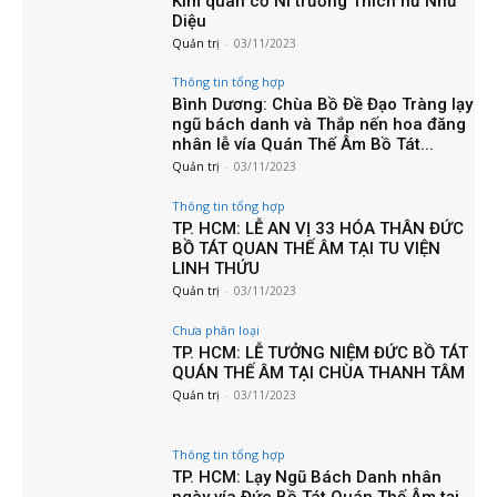
Kim quan cố Ni trưởng Thích nữ Như
Diệu
Quản trị
-
03/11/2023
Thông tin tổng hợp
Bình Dương: Chùa Bồ Đề Đạo Tràng lạy
ngũ bách danh và Thắp nến hoa đăng
nhân lễ vía Quán Thế Âm Bồ Tát...
Quản trị
-
03/11/2023
Thông tin tổng hợp
TP. HCM: LỄ AN VỊ 33 HÓA THÂN ĐỨC
BỒ TÁT QUAN THẾ ÂM TẠI TU VIỆN
LINH THỨU
Quản trị
-
03/11/2023
Chưa phân loại
TP. HCM: LỄ TƯỞNG NIỆM ĐỨC BỒ TÁT
QUÁN THẾ ÂM TẠI CHÙA THANH TÂM
Quản trị
-
03/11/2023
Thông tin tổng hợp
TP. HCM: Lạy Ngũ Bách Danh nhân
ngày vía Đức Bồ Tát Quán Thế Âm tại