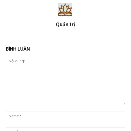
Quản trị
BÌNH LUẬN
Nội
dung:
Na
Ema