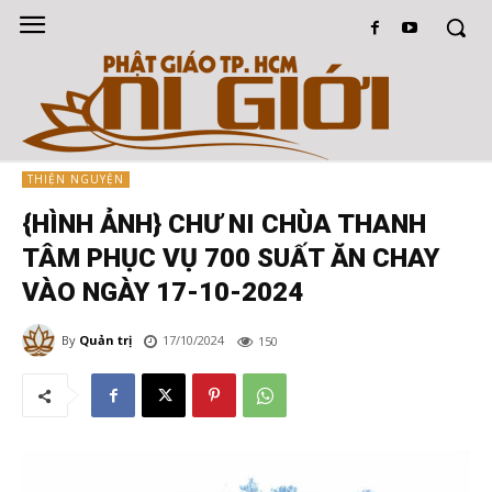
THIỆN NGUYỆN
{HÌNH ẢNH} CHƯ NI CHÙA THANH
TÂM PHỤC VỤ 700 SUẤT ĂN CHAY
VÀO NGÀY 17-10-2024
By
Quản trị
17/10/2024
150