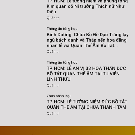
TP. HCM: Lễ tưởng niệm và phụng tống
Kim quan cố Ni trưởng Thích nữ Như
Diệu
Quản trị
Thông tin tổng hợp
Bình Dương: Chùa Bồ Đề Đạo Tràng lạy
ngũ bách danh và Thắp nến hoa đăng
nhân lễ vía Quán Thế Âm Bồ Tát...
Quản trị
Thông tin tổng hợp
TP. HCM: LỄ AN VỊ 33 HÓA THÂN ĐỨC
BỒ TÁT QUAN THẾ ÂM TẠI TU VIỆN
LINH THỨU
Quản trị
Chưa phân loại
TP. HCM: LỄ TƯỞNG NIỆM ĐỨC BỒ TÁT
QUÁN THẾ ÂM TẠI CHÙA THANH TÂM
Quản trị