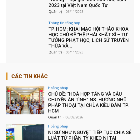
2023 tại Việt Nam Quốc Tự
Quản trị
-
06/11/2023
Thông tin tổng hợp
TP. HCM: KHAI MẠC HỘI THẢO KHOA
HỌC CHỦ ĐỀ “HỆ PHÁI KHẤT SĨ – TƯ
TƯỞNG PHẬT HỌC, LỊCH SỬ TRUYỀN
THỪA VÀ...
Quản trị
-
06/11/2023
CÁC TIN KHÁC
Hoằng pháp
CHỦ ĐỀ: “HOÀ HỢP TĂNG VÀ CÂU
CHUYỆN ÂN TÌNH” NS. HƯƠNG NHŨ
PHÁP THOẠI TẠI CHÙA KIỀU ĐÀM TP.
HCM
Quản trị
-
06/08/2026
Hoằng pháp
NI SƯ NHƯ NGUYỆT TIẾP TỤC CHIA SẺ
LUẬT TỨ PHẦN TỲ KHEO NI TẠI