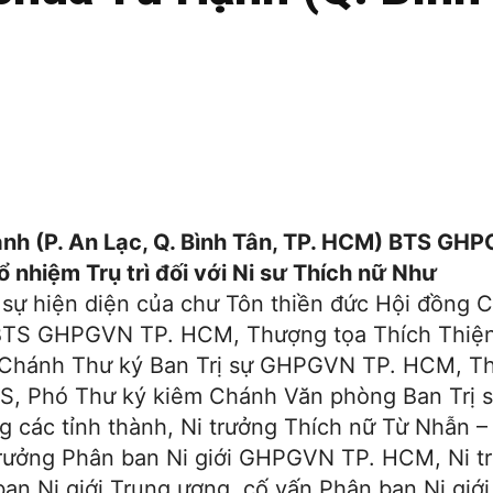
ạnh (P. An Lạc, Q. Bình Tân, TP. HCM) BTS GH
 nhiệm Trụ trì đối với Ni sư Thích nữ Như
 sự hiện diện của chư Tôn thiền đức Hội đồng 
BTS GHPGVN TP. HCM, Thượng tọa Thích Thiệ
 Chánh Thư ký Ban Trị sự GHPGVN TP. HCM, T
S, Phó Thư ký kiêm Chánh Văn phòng Ban Trị 
các tỉnh thành, Ni trưởng Thích nữ Từ Nhẫn –
Trưởng Phân ban Ni giới GHPGVN TP. HCM, Ni t
n Ni giới Trung ương, cố vấn Phân ban Ni giới