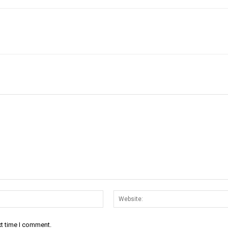
Email:*
xt time I comment.