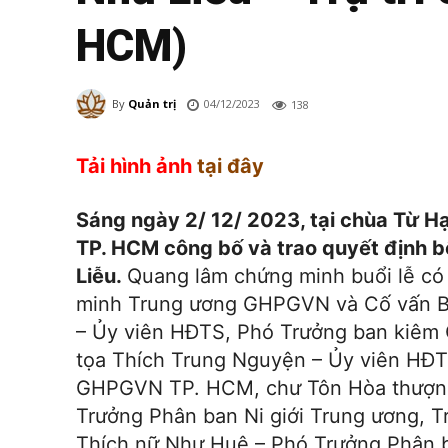
HCM)
04/12/2023
By
Quản trị
138
Tải hình ảnh
tại đây
Sáng ngày 2/ 12/ 2023, tại chùa Từ H
TP. HCM công bố và trao quyết định bổ
Liễu.
Quang lâm chứng minh buổi lễ có
minh Trung ương GHPGVN và Cố vấn 
– Ủy viên HĐTS, Phó Trưởng ban kiêm
tọa Thích Trung Nguyện – Ủy viên HĐT
GHPGVN TP. HCM, chư Tôn Hòa thượng 
Trưởng Phân ban Ni giới Trung ương, 
Thích nữ Như Huệ – Phó Trưởng Phân ba