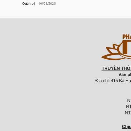
Quản trị
-
06/08/2026
TRUYỀN THÔN
Văn p
Địa chỉ: 415 Bà Hạ
N
NT
NT
Chịu