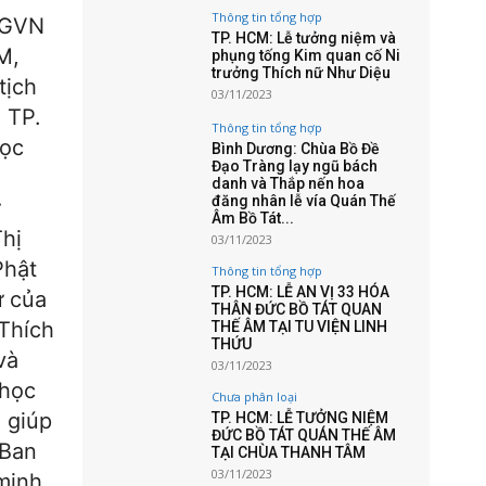
Thông tin tổng hợp
PGVN
TP. HCM: Lễ tưởng niệm và
M,
phụng tống Kim quan cố Ni
trưởng Thích nữ Như Diệu
tịch
03/11/2023
 TP.
Thông tin tổng hợp
đọc
Bình Dương: Chùa Bồ Đề
Đạo Tràng lạy ngũ bách
.
danh và Thắp nến hoa
đăng nhân lễ vía Quán Thế
Âm Bồ Tát...
Thị
03/11/2023
Phật
Thông tin tổng hợp
TP. HCM: LỄ AN VỊ 33 HÓA
ử của
THÂN ĐỨC BỒ TÁT QUAN
 Thích
THẾ ÂM TẠI TU VIỆN LINH
THỨU
và
03/11/2023
 học
Chưa phân loại
, giúp
TP. HCM: LỄ TƯỞNG NIỆM
ĐỨC BỒ TÁT QUÁN THẾ ÂM
.Ban
TẠI CHÙA THANH TÂM
03/11/2023
minh,