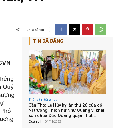
Chia sẻ tin
TIN ĐÃ ĐĂNG
PGVN
Chứng
n Quý
hượng
Thông tin tổng hợp
sự
Cần Thơ: Lễ Húy kỵ lần thứ 26 của cố
 Phó
Ni trưởng Thích nữ Như Quang vị khai
sơn chùa Đức Quang quận Thốt...
rưởng
Quản trị
-
01/11/2023