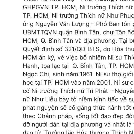
GHPGVN TP. HCM, Ni trưởng Thích nữ
TP. HCM, Ni trưởng Thích nữ Như Phư
ông Nguyễn Văn Lượng – Phó Ban tôn 
UBMTTQVN quận Bình Tân, chư Tôn ñöùc
HCM, Q. Bình Tân và địa phương. Tại b
Quyết định số 321/QĐ-BTS, do Hòa th
HCM ấn ký, về việc bổ nhiệm Ni sư Thíc
Hạnh, tọa lạc tại Q. Bình Tân, TP. HC
Ngọc Chi, sinh năm 1961. Ni sư thọ gi
học tại TP. HCM vào năm 2001. Ni sư c
cố Ni trưởng Thích nữ Trí Phát – Nguyê
nữ Như Liễu bày tỏ niềm kính tiếc về s
phát nguyện sẽ cố gắng thừa hành tốt 
theo Chánh pháp, sống tốt đạo đẹp đời; 
đỡ người dân tại địa phương và nhất là 
đạo từ, Trưởng lão Hòa thượng Thích 