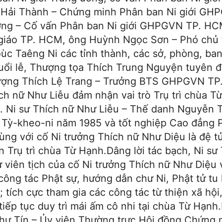
 Hải Thành – Chứng minh Phân ban Ni giới GH
ơng – Cố vấn Phân ban Ni giới GHPGVN TP. HC
giáo TP. HCM, ông Huỳnh Ngọc Sơn – Phó chủ 
 Taêng Ni các tỉnh thành, các sở, phòng, ban
uổi lễ, Thượng tọa Thích Trung Nguyện tuyên 
ượng Thích Lệ Trang – Trưởng BTS GHPGVN TP
h nữ Như Liễu đảm nhận vai trò Trụ trì chùa Từ
M. Ni sư Thích nữ Như Liễu – Thế danh Nguyễn 
ới Tỳ-kheo-ni năm 1985 và tốt nghiệp Cao đẳng 
ùng với cố Ni trưởng Thích nữ Như Diệu là đệ t
n Trụ trì chùa Từ Hạnh.Dâng lời tác bạch, Ni sư
ự viên tịch của cố Ni trưởng Thích nữ Như Diệu 
công tác Phật sự, hướng dẫn chư Ni, Phật tử tu
tích cực tham gia các công tác từ thiện xã hội
tiếp tục duy trì mái ấm cô nhi tại chùa Từ Hạnh
Như Tín – Ủy viên Thường trực Hội đồng Chứng 