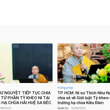
Hoằng pháp
HƯ NGUYỆT TIẾP TỤC CHIA
TP. HCM: Ni sư Thích Như N
 TỨ PHẦN TỲ KHEO NI TẠI
chia sẻ về Giới luật Tỳ-kheo-
HẠ CHÙA HẢI HUỆ SA ĐÉC
trường hạ chùa Kiều Đàm
5/08/2026
Quản trị
-
03/08/2026