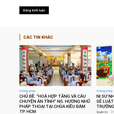
CÁC TIN KHÁC
Hoằng pháp
Hoằng pháp
CHỦ ĐỀ: “HOÀ HỢP TĂNG VÀ CÂU
NI SƯ N
CHUYỆN ÂN TÌNH” NS. HƯƠNG NHŨ
SẺ LUẬT
PHÁP THOẠI TẠI CHÙA KIỀU ĐÀM
TRƯỜNG 
TP. HCM
Quản trị
-
0