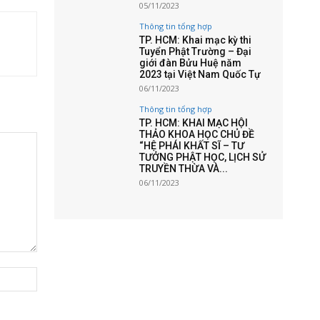
05/11/2023
Thông tin tổng hợp
TP. HCM: Khai mạc kỳ thi
Tuyển Phật Trường – Đại
giới đàn Bửu Huệ năm
2023 tại Việt Nam Quốc Tự
06/11/2023
Thông tin tổng hợp
TP. HCM: KHAI MẠC HỘI
THẢO KHOA HỌC CHỦ ĐỀ
“HỆ PHÁI KHẤT SĨ – TƯ
TƯỞNG PHẬT HỌC, LỊCH SỬ
TRUYỀN THỪA VÀ...
06/11/2023
Website: