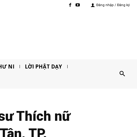
Đăng nhập / Đăng ký
HƯ NI
LỜI PHẬT DẠY
 sư Thích nữ
Tân, TP.