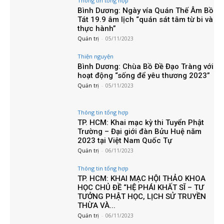
Thông tin tổng hợp
Bình Dương: Ngày vía Quán Thế Âm Bồ
Tát 19.9 âm lịch “quán sát tâm từ bi và
thực hành”
Quản trị
-
05/11/2023
Thiện nguyện
Bình Dương: Chùa Bồ Đề Đạo Tràng với
hoạt động “sống để yêu thương 2023”
Quản trị
-
05/11/2023
Thông tin tổng hợp
TP. HCM: Khai mạc kỳ thi Tuyển Phật
Trường – Đại giới đàn Bửu Huệ năm
2023 tại Việt Nam Quốc Tự
Quản trị
-
06/11/2023
Thông tin tổng hợp
TP. HCM: KHAI MẠC HỘI THẢO KHOA
HỌC CHỦ ĐỀ “HỆ PHÁI KHẤT SĨ – TƯ
TƯỞNG PHẬT HỌC, LỊCH SỬ TRUYỀN
THỪA VÀ...
Quản trị
-
06/11/2023