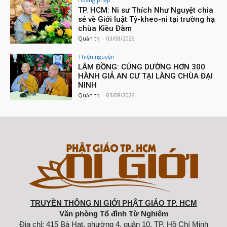
TP. HCM: Ni sư Thích Như Nguyệt chia
sẻ về Giới luật Tỳ-kheo-ni tại trường hạ
chùa Kiều Đàm
Quản trị
-
03/08/2026
Thiện nguyện
LÂM ĐỒNG: CÚNG DƯỜNG HƠN 300
HÀNH GIẢ AN CƯ TẠI LÀNG CHÙA ĐẠI
NINH
Quản trị
-
03/08/2026
TRUYỀN THÔNG NI GIỚI PHẬT GIÁO TP. HCM
Văn phòng Tổ đình Từ Nghiêm
Địa chỉ: 415 Bà Hạt, phường 4, quận 10, TP. Hồ Chí Minh