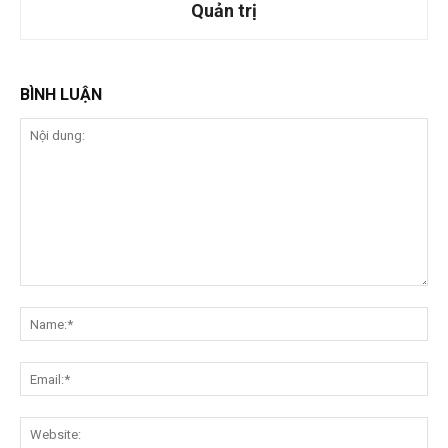
Quản trị
BÌNH LUẬN
Nội
dung:
Na
Ema
Web