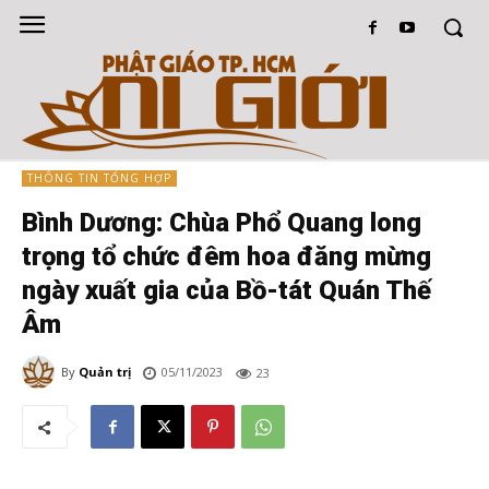
THÔNG TIN TỔNG HỢP
Bình Dương: Chùa Phổ Quang long
trọng tổ chức đêm hoa đăng mừng
ngày xuất gia của Bồ-tát Quán Thế
Âm
By
Quản trị
05/11/2023
23