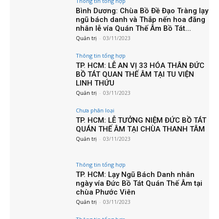
Thông tin tổng hợp
Bình Dương: Chùa Bồ Đề Đạo Tràng lạy
ngũ bách danh và Thắp nến hoa đăng
nhân lễ vía Quán Thế Âm Bồ Tát...
Quản trị
-
03/11/2023
Thông tin tổng hợp
TP. HCM: LỄ AN VỊ 33 HÓA THÂN ĐỨC
BỒ TÁT QUAN THẾ ÂM TẠI TU VIỆN
LINH THỨU
Quản trị
-
03/11/2023
Chưa phân loại
TP. HCM: LỄ TƯỞNG NIỆM ĐỨC BỒ TÁT
QUÁN THẾ ÂM TẠI CHÙA THANH TÂM
Quản trị
-
03/11/2023
Thông tin tổng hợp
TP. HCM: Lạy Ngũ Bách Danh nhân
ngày vía Đức Bồ Tát Quán Thế Âm tại
chùa Phước Viên
Quản trị
-
03/11/2023