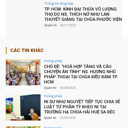
Thông tin tổng hợp
TP. HCM: KINH ĐẠI THỪA VÔ LƯỢNG
THỌ DO NS. THÍCH NỮ NHƯ LAN
THUYẾT GIẢNG TẠI CHÙA PHƯỚC VIÊN
Quản trị
-
06/11/2023
CÁC TIN KHÁC
Hoằng pháp
CHỦ ĐỀ: “HOÀ HỢP TĂNG VÀ CÂU
CHUYỆN ÂN TÌNH” NS. HƯƠNG NHŨ
PHÁP THOẠI TẠI CHÙA KIỀU ĐÀM TP.
HCM
Quản trị
-
06/08/2026
Hoằng pháp
NI SƯ NHƯ NGUYỆT TIẾP TỤC CHIA SẺ
LUẬT TỨ PHẦN TỲ KHEO NI TẠI
TRƯỜNG HẠ CHÙA HẢI HUỆ SA ĐÉC
Quản trị
-
05/08/2026
Hoằng pháp