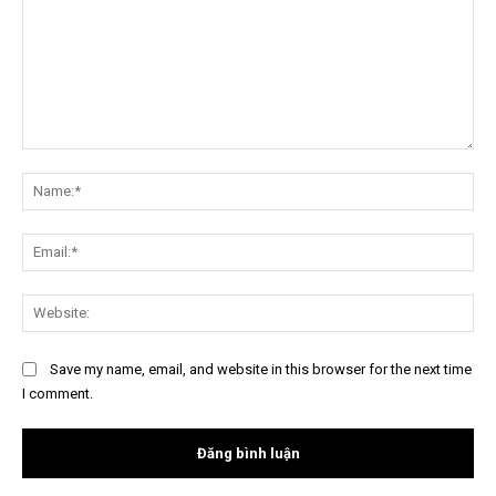
Nội
dung:
Na
Ema
Web
Save my name, email, and website in this browser for the next time
I comment.