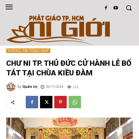
THÔNG TIN TỔNG HỢP
CHƯ NI TP. THỦ ĐỨC CỬ HÀNH LỄ BỐ
TÁT TẠI CHÙA KIỀU ĐÀM
By
Quản trị
30/11/2024
212