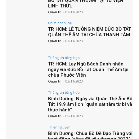
BỒ TÁT QUAN THẾ ÂM TẠI TU VIỆN
LINH THỨU
Quản trị
-
03/11/2023
Chưa phân loại
TP. HCM: LỄ TƯỞNG NIỆM ĐỨC BỒ TÁT
QUÁN THẾ ÂM TẠI CHÙA THANH TÂM
Quản trị
-
03/11/2023
Thông tin tổng hợp
TP. HCM: Lạy Ngũ Bách Danh nhân
ngày vía Đức Bồ Tát Quán Thế Âm tại
chùa Phước Viên
Quản trị
-
03/11/2023
Thông tin tổng hợp
Bình Dương: Ngày vía Quán Thế Âm Bồ
Tát 19.9 âm lịch “quán sát tâm từ bi và
thực hành”
Quản trị
-
05/11/2023
Thiện nguyện
Bình Dương: Chùa Bồ Đề Đạo Tràng với
hoạt động “sống để yêu thương 2023”