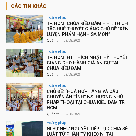
CÁC TIN KHÁC
Hoằng pháp
TP. HCM: CHÙA KIỀU ĐÀM – HT. THÍCH
TẮC HUÊ THUYẾT GIẢNG CHỦ ĐỀ “RÈN
LUYỆN PHẨM HẠNH SA MÔN”
Quản trị
-
08/08/2026
Hoằng pháp
TP. HCM: HT. THÍCH NHẬT HỶ THUYẾT
GIẢNG CHO HÀNH GIẢ AN CƯ TẠI
CHÙA KIỀU ĐÀM
Quản trị
-
08/08/2026
Hoằng pháp
CHỦ ĐỀ: “HOÀ HỢP TĂNG VÀ CÂU
CHUYỆN ÂN TÌNH” NS. HƯƠNG NHŨ
PHÁP THOẠI TẠI CHÙA KIỀU ĐÀM TP.
HCM
Quản trị
-
06/08/2026
Hoằng pháp
NI SƯ NHƯ NGUYỆT TIẾP TỤC CHIA SẺ
LUẬT TỨ PHẦN TỲ KHEO NI TẠI