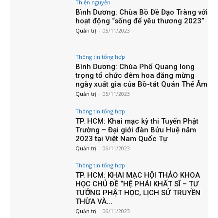
Thiện nguyện
Bình Dương: Chùa Bồ Đề Đạo Tràng với
hoạt động “sống để yêu thương 2023”
Quản trị
-
05/11/2023
Thông tin tổng hợp
Bình Dương: Chùa Phổ Quang long
trọng tổ chức đêm hoa đăng mừng
ngày xuất gia của Bồ-tát Quán Thế Âm
Quản trị
-
05/11/2023
Thông tin tổng hợp
TP. HCM: Khai mạc kỳ thi Tuyển Phật
Trường – Đại giới đàn Bửu Huệ năm
2023 tại Việt Nam Quốc Tự
Quản trị
-
06/11/2023
Thông tin tổng hợp
TP. HCM: KHAI MẠC HỘI THẢO KHOA
HỌC CHỦ ĐỀ “HỆ PHÁI KHẤT SĨ – TƯ
TƯỞNG PHẬT HỌC, LỊCH SỬ TRUYỀN
THỪA VÀ...
Quản trị
-
06/11/2023