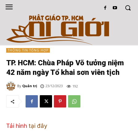
THÔNG TIN TỔNG HỢP
TP. HCM: Chùa Pháp Võ tưởng niệm
42 năm ngày Tổ khai sơn viên tịch
By
Quản trị
23/12/2023
192
Tải hình
tại đây