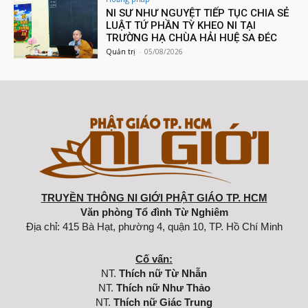
NI SƯ NHƯ NGUYỆT TIẾP TỤC CHIA SẺ
LUẬT TỨ PHẦN TỲ KHEO NI TẠI
TRƯỜNG HẠ CHÙA HẢI HUỆ SA ĐÉC
Quản trị
-
05/08/2026
TRUYỀN THÔNG NI GIỚI PHẬT GIÁO TP. HCM
Văn phòng Tổ đình Từ Nghiêm
Địa chỉ: 415 Bà Hạt, phường 4, quận 10, TP. Hồ Chí Minh
Cố vấn:
NT.
Thích nữ Từ Nhẫn
NT.
Thích nữ Như Thảo
NT.
Thích nữ Giác Trung