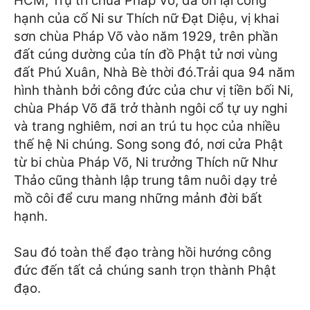
HCM, Trụ trì chùa Pháp Võ, đã ôn lại công
hạnh của cố Ni sư Thích nữ Đạt Diệu, vị khai
sơn chùa Pháp Võ vào năm 1929, trên phần
đất cúng dường của tín đồ Phật tử nơi vùng
đất Phú Xuân, Nhà Bè thời đó.
Trải qua 94 năm
hình thành bởi công đức của chư vị tiền bối Ni,
chùa Pháp Võ đã trở thành ngôi cổ tự uy nghi
và trang nghiêm, nơi an trú tu học của nhiều
thế hệ Ni chúng. Song song đó, nơi cửa Phật
từ bi chùa Pháp Võ, Ni trưởng Thích nữ Như
Thảo cũng thành lập trung tâm nuôi dạy trẻ
mồ côi để cưu mang những mảnh đời bất
hạnh.
Sau đó toàn thể đạo tràng hồi hướng công
đức đến tất cả chúng sanh trọn thành Phật
đạo.