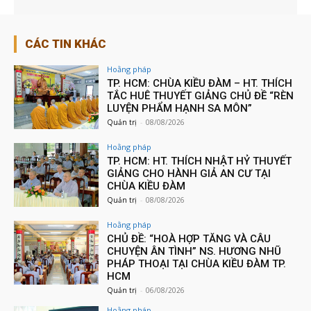
CÁC TIN KHÁC
Hoằng pháp
TP. HCM: CHÙA KIỀU ĐÀM – HT. THÍCH
TẮC HUÊ THUYẾT GIẢNG CHỦ ĐỀ “RÈN
LUYỆN PHẨM HẠNH SA MÔN”
Quản trị
-
08/08/2026
Hoằng pháp
TP. HCM: HT. THÍCH NHẬT HỶ THUYẾT
GIẢNG CHO HÀNH GIẢ AN CƯ TẠI
CHÙA KIỀU ĐÀM
Quản trị
-
08/08/2026
Hoằng pháp
CHỦ ĐỀ: “HOÀ HỢP TĂNG VÀ CÂU
CHUYỆN ÂN TÌNH” NS. HƯƠNG NHŨ
PHÁP THOẠI TẠI CHÙA KIỀU ĐÀM TP.
HCM
Quản trị
-
06/08/2026
Hoằng pháp