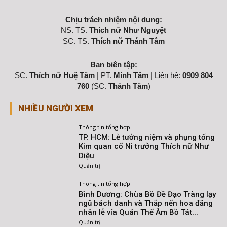
Chịu trách nhiệm nội dung:
NS. TS.
Thích nữ Như Nguyệt
SC. TS.
Thích nữ Thánh Tâm
Ban biên tập:
SC.
Thích nữ Huệ Tâm
| PT.
Minh Tâm
| Liên hệ:
0909 804
760
(SC.
Thánh Tâm
)
NHIỀU NGƯỜI XEM
Thông tin tổng hợp
TP. HCM: Lễ tưởng niệm và phụng tống
Kim quan cố Ni trưởng Thích nữ Như
Diệu
Quản trị
Thông tin tổng hợp
Bình Dương: Chùa Bồ Đề Đạo Tràng lạy
ngũ bách danh và Thắp nến hoa đăng
nhân lễ vía Quán Thế Âm Bồ Tát...
Quản trị