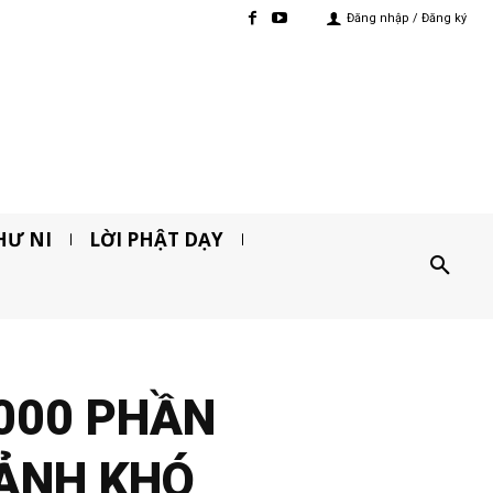
Đăng nhập / Đăng ký
HƯ NI
LỜI PHẬT DẠY
1000 PHẦN
CẢNH KHÓ