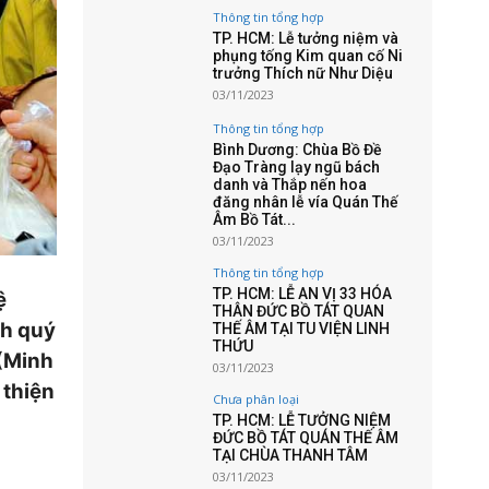
Thông tin tổng hợp
TP. HCM: Lễ tưởng niệm và
phụng tống Kim quan cố Ni
trưởng Thích nữ Như Diệu
03/11/2023
Thông tin tổng hợp
Bình Dương: Chùa Bồ Đề
Đạo Tràng lạy ngũ bách
danh và Thắp nến hoa
đăng nhân lễ vía Quán Thế
Âm Bồ Tát...
03/11/2023
Thông tin tổng hợp
TP. HCM: LỄ AN VỊ 33 HÓA
ệ
THÂN ĐỨC BỒ TÁT QUAN
nh quý
THẾ ÂM TẠI TU VIỆN LINH
THỨU
 (Minh
03/11/2023
 thiện
Chưa phân loại
TP. HCM: LỄ TƯỞNG NIỆM
ĐỨC BỒ TÁT QUÁN THẾ ÂM
TẠI CHÙA THANH TÂM
03/11/2023