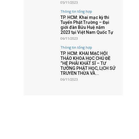
05/11/2023
Thông tin tổng hợp
TP. HCM: Khai mạc kỳ thi
Tuyển Phật Trường – Đại
giới đàn Bửu Huệ năm
2023 tại Việt Nam Quốc Tự
06/11/2023
Thông tin tổng hợp
TP. HCM: KHAI MẠC HỘI
THẢO KHOA HỌC CHỦ ĐỀ
“HỆ PHÁI KHẤT SĨ – TƯ
TƯỞNG PHẬT HỌC, LỊCH SỬ
TRUYỀN THỪA VÀ...
06/11/2023