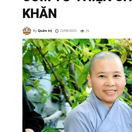
KHĂN
23/08/2025
By
Quản trị
29