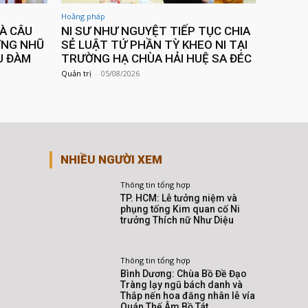
Hoằng pháp
VÀ CÂU
NI SƯ NHƯ NGUYỆT TIẾP TỤC CHIA
ƠNG NHŨ
SẺ LUẬT TỨ PHẦN TỲ KHEO NI TẠI
U ĐÀM
TRƯỜNG HẠ CHÙA HẢI HUỆ SA ĐÉC
Quản trị
-
05/08/2026
NHIỀU NGƯỜI XEM
Thông tin tổng hợp
TP. HCM: Lễ tưởng niệm và
phụng tống Kim quan cố Ni
trưởng Thích nữ Như Diệu
Thông tin tổng hợp
Bình Dương: Chùa Bồ Đề Đạo
Tràng lạy ngũ bách danh và
Thắp nến hoa đăng nhân lễ vía
Quán Thế Âm Bồ Tát...