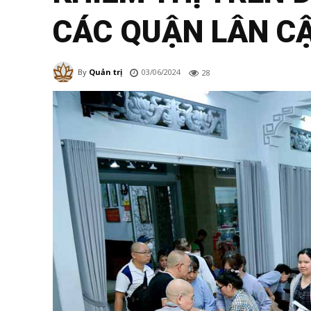
CÁC QUẬN LÂN C
03/06/2024
By
Quản trị
28