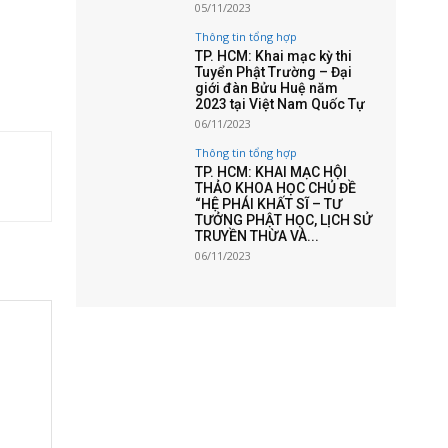
05/11/2023
Thông tin tổng hợp
TP. HCM: Khai mạc kỳ thi
Tuyển Phật Trường – Đại
giới đàn Bửu Huệ năm
2023 tại Việt Nam Quốc Tự
06/11/2023
Thông tin tổng hợp
TP. HCM: KHAI MẠC HỘI
THẢO KHOA HỌC CHỦ ĐỀ
“HỆ PHÁI KHẤT SĨ – TƯ
TƯỞNG PHẬT HỌC, LỊCH SỬ
TRUYỀN THỪA VÀ...
06/11/2023