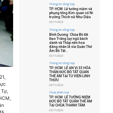
Thông tin tổng hợp
TP. HCM: Lễ tưởng niệm và
phụng tống Kim quan cố Ni
trưởng Thích nữ Như Diệu
03/11/2023
Thông tin tổng hợp
Bình Dương: Chùa Bồ Đề
Đạo Tràng lạy ngũ bách
danh và Thắp nến hoa
đăng nhân lễ vía Quán Thế
Âm Bồ Tát...
03/11/2023
Thông tin tổng hợp
TP. HCM: LỄ AN VỊ 33 HÓA
THÂN ĐỨC BỒ TÁT QUAN
THẾ ÂM TẠI TU VIỆN LINH
21,
THỨU
rực
03/11/2023
 Tự,
Chưa phân loại
TP. HCM: LỄ TƯỞNG NIỆM
 HCM,
ĐỨC BỒ TÁT QUÁN THẾ ÂM
ần
TẠI CHÙA THANH TÂM
03/11/2023
đã