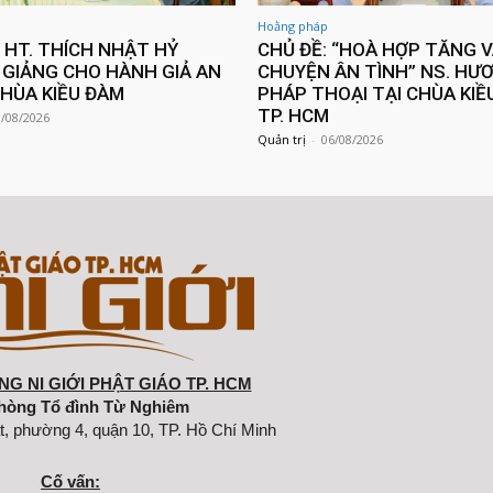
Hoằng pháp
: HT. THÍCH NHẬT HỶ
CHỦ ĐỀ: “HOÀ HỢP TĂNG 
GIẢNG CHO HÀNH GIẢ AN
CHUYỆN ÂN TÌNH” NS. HƯ
CHÙA KIỀU ĐÀM
PHÁP THOẠI TẠI CHÙA KIỀ
TP. HCM
8/08/2026
Quản trị
-
06/08/2026
G NI GIỚI PHẬT GIÁO TP. HCM
hòng Tổ đình Từ Nghiêm
t, phường 4, quận 10, TP. Hồ Chí Minh
Cố vấn: