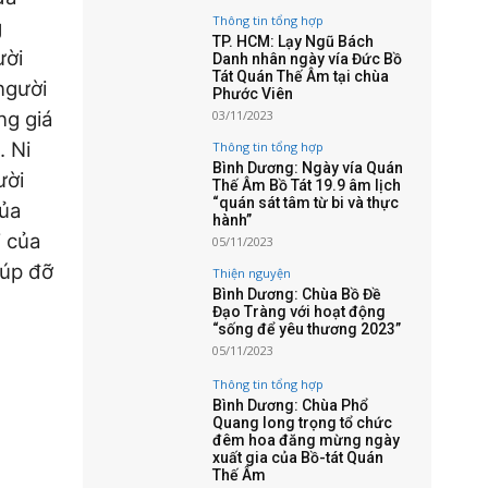
Thông tin tổng hợp
g
TP. HCM: Lạy Ngũ Bách
ười
Danh nhân ngày vía Đức Bồ
Tát Quán Thế Âm tại chùa
người
Phước Viên
ng giá
03/11/2023
. Ni
Thông tin tổng hợp
Bình Dương: Ngày vía Quán
ười
Thế Âm Bồ Tát 19.9 âm lịch
“quán sát tâm từ bi và thực
của
hành”
i của
05/11/2023
iúp đỡ
Thiện nguyện
Bình Dương: Chùa Bồ Đề
Đạo Tràng với hoạt động
“sống để yêu thương 2023”
05/11/2023
Thông tin tổng hợp
Bình Dương: Chùa Phổ
Quang long trọng tổ chức
đêm hoa đăng mừng ngày
xuất gia của Bồ-tát Quán
Thế Âm