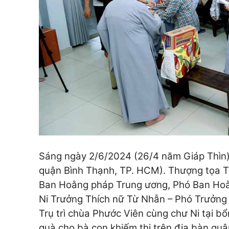
Sáng ngày 2/6/2024 (26/4 năm Giáp Thìn) t
quận Bình Thạnh, TP. HCM). Thượng tọa T
Ban Hoằng pháp Trung ương, Phó Ban Ho
Ni Trưởng Thích nữ Từ Nhẫn – Phó Trưởng 
Trụ trì chùa Phước Viên cùng chư Ni tại 
quà cho bà con khiếm thị trên địa bàn quậ