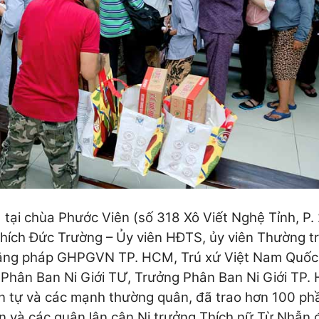
ại chùa Phước Viên (số 318 Xô Viết Nghệ Tỉnh, P. 
hích Đức Trường – Ủy viên HĐTS, ủy viên Thường t
ằng pháp GHPGVN TP. HCM, Trú xứ Việt Nam Quốc
Phân Ban Ni Giới TƯ, Trưởng Phân Ban Ni Giới TP.
bổn tự và các mạnh thường quân, đã trao hơn 100 ph
n và các quận lân cận.
Ni trưởng Thích nữ Từ Nhẫn 