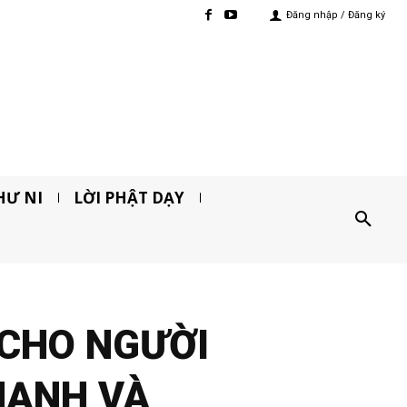
Đăng nhập / Đăng ký
HƯ NI
LỜI PHẬT DẠY
 CHO NGƯỜI
HẠNH VÀ