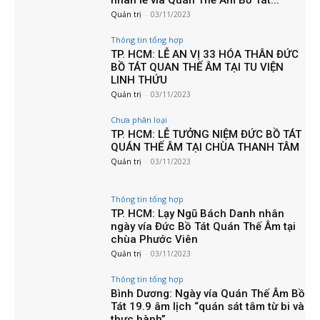
nhân lễ vía Quán Thế Âm Bồ Tát...
Quản trị
-
03/11/2023
Thông tin tổng hợp
TP. HCM: LỄ AN VỊ 33 HÓA THÂN ĐỨC
BỒ TÁT QUAN THẾ ÂM TẠI TU VIỆN
LINH THỨU
Quản trị
-
03/11/2023
Chưa phân loại
TP. HCM: LỄ TƯỞNG NIỆM ĐỨC BỒ TÁT
QUÁN THẾ ÂM TẠI CHÙA THANH TÂM
Quản trị
-
03/11/2023
Thông tin tổng hợp
TP. HCM: Lạy Ngũ Bách Danh nhân
ngày vía Đức Bồ Tát Quán Thế Âm tại
chùa Phước Viên
Quản trị
-
03/11/2023
Thông tin tổng hợp
Bình Dương: Ngày vía Quán Thế Âm Bồ
Tát 19.9 âm lịch “quán sát tâm từ bi và
thực hành”