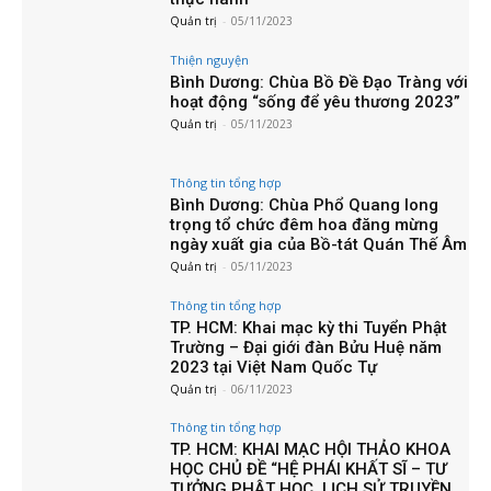
Quản trị
-
05/11/2023
Thiện nguyện
Bình Dương: Chùa Bồ Đề Đạo Tràng với
hoạt động “sống để yêu thương 2023”
Quản trị
-
05/11/2023
Thông tin tổng hợp
Bình Dương: Chùa Phổ Quang long
trọng tổ chức đêm hoa đăng mừng
ngày xuất gia của Bồ-tát Quán Thế Âm
Quản trị
-
05/11/2023
Thông tin tổng hợp
TP. HCM: Khai mạc kỳ thi Tuyển Phật
Trường – Đại giới đàn Bửu Huệ năm
2023 tại Việt Nam Quốc Tự
Quản trị
-
06/11/2023
Thông tin tổng hợp
TP. HCM: KHAI MẠC HỘI THẢO KHOA
HỌC CHỦ ĐỀ “HỆ PHÁI KHẤT SĨ – TƯ
TƯỞNG PHẬT HỌC, LỊCH SỬ TRUYỀN