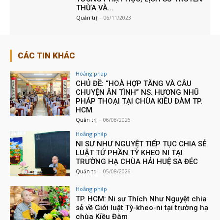
THỪA VÀ...
Quản trị
-
06/11/2023
CÁC TIN KHÁC
Hoằng pháp
CHỦ ĐỀ: “HOÀ HỢP TĂNG VÀ CÂU
CHUYỆN ÂN TÌNH” NS. HƯƠNG NHŨ
PHÁP THOẠI TẠI CHÙA KIỀU ĐÀM TP.
HCM
Quản trị
-
06/08/2026
Hoằng pháp
NI SƯ NHƯ NGUYỆT TIẾP TỤC CHIA SẺ
LUẬT TỨ PHẦN TỲ KHEO NI TẠI
TRƯỜNG HẠ CHÙA HẢI HUỆ SA ĐÉC
Quản trị
-
05/08/2026
Hoằng pháp
TP. HCM: Ni sư Thích Như Nguyệt chia
sẻ về Giới luật Tỳ-kheo-ni tại trường hạ
chùa Kiều Đàm