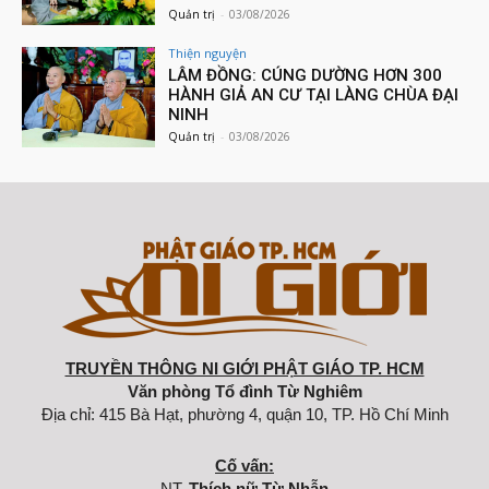
Quản trị
-
03/08/2026
Thiện nguyện
LÂM ĐỒNG: CÚNG DƯỜNG HƠN 300
HÀNH GIẢ AN CƯ TẠI LÀNG CHÙA ĐẠI
NINH
Quản trị
-
03/08/2026
TRUYỀN THÔNG NI GIỚI PHẬT GIÁO TP. HCM
Văn phòng Tổ đình Từ Nghiêm
Địa chỉ: 415 Bà Hạt, phường 4, quận 10, TP. Hồ Chí Minh
Cố vấn:
NT.
Thích nữ Từ Nhẫn