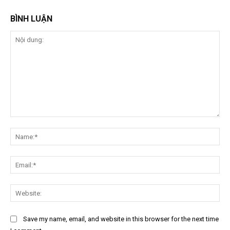
BÌNH LUẬN
Nội
dung:
Na
Ema
Web
Save my name, email, and website in this browser for the next time