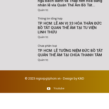
ngũ bách danh và Thắp nến hoa đăng
nhân lễ vía Quán Thế Âm Bồ Tát...
Quản trị
Thông tin tổng hợp
TP. HCM: LỄ AN VỊ 33 HÓA THÂN ĐỨC
BỒ TÁT QUAN THẾ ÂM TẠI TU VIỆN
LINH THỨU
Quản trị
Chưa phân loại
TP. HCM: LỄ TƯỞNG NIỆM ĐỨC BỒ TÁT
QUÁN THẾ ÂM TẠI CHÙA THANH TÂM
Quản trị
© 2023 nigioipgtphcm.vn - Design by KAD
Youtube