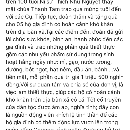
trên 100 tuổi.
Ni sư Thích Như Nguyệt thay
mặt chùa Thanh Tâm trao quà mừng tuổi đến
với các Cụ. Tiếp tục, đoàn thăm và tặng quà
cho 05 hộ gia đình có hoàn cảnh khó khăn
trên địa bàn xã.
Tại các điểm đến, đoàn đã gửi
lời chúc sức khỏe, bình an, hạnh phúc đến các
gia đình và trao những phần quà thiết thực
gồm các nhu yếu phẩm sử dụng trong sinh
hoạt hằng ngày như: mì, gạo, nước tương,
đường, bột ngọt, hạt nêm, dầu ăn, bánh …và
tiền mặt, mỗi phần quà trị giá 1 triệu 500 nghìn
đồng.
Với sự quan tâm và chia sẻ của đơn vị, là
việc làm thiết thực, giúp các hộ có hoàn cảnh
khó khăn trên địa bàn xã có cái Tết cổ truyền
của dân tộc được ấm áp, nghĩa tình; đây còn
là nguồn động viên khích lệ tinh thần để các
hộ gia đình có thêm động lực vươn lên trong
cuộc sống.
Chương trình nhận được sự hỗ trợ