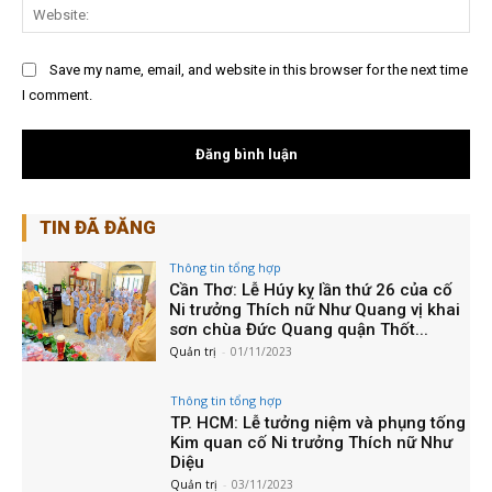
Web
Save my name, email, and website in this browser for the next time
I comment.
TIN ĐÃ ĐĂNG
Thông tin tổng hợp
Cần Thơ: Lễ Húy kỵ lần thứ 26 của cố
Ni trưởng Thích nữ Như Quang vị khai
sơn chùa Đức Quang quận Thốt...
Quản trị
-
01/11/2023
Thông tin tổng hợp
TP. HCM: Lễ tưởng niệm và phụng tống
Kim quan cố Ni trưởng Thích nữ Như
Diệu
Quản trị
-
03/11/2023