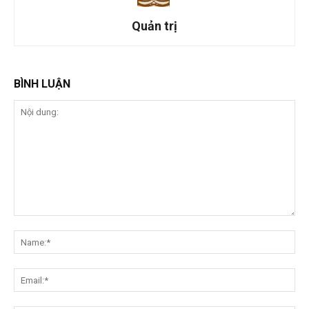
Quản trị
BÌNH LUẬN
Nội
dung:
Na
Ema