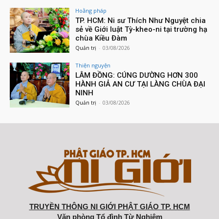
Hoằng pháp
TP. HCM: Ni sư Thích Như Nguyệt chia
sẻ về Giới luật Tỳ-kheo-ni tại trường hạ
chùa Kiều Đàm
Quản trị
-
03/08/2026
Thiện nguyện
LÂM ĐỒNG: CÚNG DƯỜNG HƠN 300
HÀNH GIẢ AN CƯ TẠI LÀNG CHÙA ĐẠI
NINH
Quản trị
-
03/08/2026
TRUYỀN THÔNG NI GIỚI PHẬT GIÁO TP. HCM
Văn phòng Tổ đình Từ Nghiêm