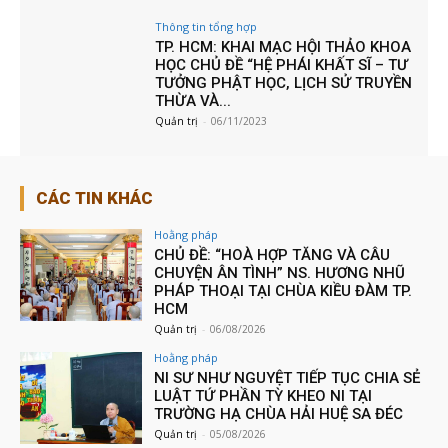
Thông tin tổng hợp
TP. HCM: KHAI MẠC HỘI THẢO KHOA
HỌC CHỦ ĐỀ “HỆ PHÁI KHẤT SĨ – TƯ
TƯỞNG PHẬT HỌC, LỊCH SỬ TRUYỀN
THỪA VÀ...
Quản trị
-
06/11/2023
CÁC TIN KHÁC
Hoằng pháp
CHỦ ĐỀ: “HOÀ HỢP TĂNG VÀ CÂU
CHUYỆN ÂN TÌNH” NS. HƯƠNG NHŨ
PHÁP THOẠI TẠI CHÙA KIỀU ĐÀM TP.
HCM
Quản trị
-
06/08/2026
Hoằng pháp
NI SƯ NHƯ NGUYỆT TIẾP TỤC CHIA SẺ
LUẬT TỨ PHẦN TỲ KHEO NI TẠI
TRƯỜNG HẠ CHÙA HẢI HUỆ SA ĐÉC
Quản trị
-
05/08/2026