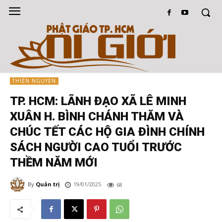
THIỆN NGUYỆN
TP. HCM: LÃNH ĐẠO XÃ LÊ MINH
XUÂN H. BÌNH CHÁNH THĂM VÀ
CHÚC TẾT CÁC HỘ GIA ĐÌNH CHÍNH
SÁCH NGƯỜI CAO TUỔI TRƯỚC
THỀM NĂM MỚI
By
Quản trị
19/01/2025
68