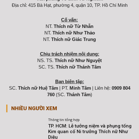
Địa chỉ: 415 Bà Hạt, phường 4, quận 10, TP. Hồ Chí Minh
Cố vấn:
NT.
Thích nữ Từ Nhẫn
NT.
Thích nữ Như Thảo
NT.
Thích nữ Giác Trung
Chịu trách nhiệm nội dung:
NS. TS.
Thích nữ Như Nguyệt
SC. TS.
Thích nữ Thánh Tâm
Ban biên tập:
SC.
Thích nữ Huệ Tâm
| PT.
Minh Tâm
| Liên hệ:
0909 804
760
(SC.
Thánh Tâm
)
NHIỀU NGƯỜI XEM
Thông tin tổng hợp
TP. HCM: Lễ tưởng niệm và phụng tống
Kim quan cố Ni trưởng Thích nữ Như
Diệu