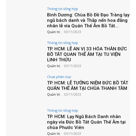
Thông tin tổng hợp
Bình Dương: Chùa Bồ Đề Đạo Tràng lạy
ngũ bách danh và Thắp nến hoa đăng
nhân lễ vía Quán Thế Âm Bồ Tát...
Quản trị
-
03/11/2023
Thông tin tổng hợp
TP. HCM: LỄ AN VỊ 33 HÓA THÂN ĐỨC
BỒ TÁT QUAN THẾ ÂM TẠI TU VIỆN
LINH THỨU
Quản trị
-
03/11/2023
Chưa phân loại
TP. HCM: LỄ TƯỞNG NIỆM ĐỨC BỒ TÁT
QUÁN THẾ ÂM TẠI CHÙA THANH TÂM
Quản trị
-
03/11/2023
Thông tin tổng hợp
TP. HCM: Lạy Ngũ Bách Danh nhân
ngày vía Đức Bồ Tát Quán Thế Âm tại
chùa Phước Viên
Quản trị
-
03/11/2023