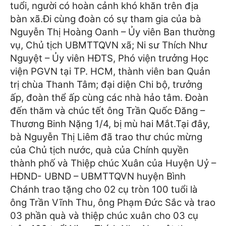
tuổi, người có hoàn cảnh khó khăn trên địa
bàn xã.
Đi cùng đoàn có sự tham gia của bà
Nguyễn Thị Hoàng Oanh – Ủy viên Ban thường
vụ, Chủ tịch UBMTTQVN xã; Ni sư Thích Như
Nguyệt – Ủy viên HĐTS, Phó viện trưởng Học
viện PGVN tại TP. HCM, thành viên ban Quản
trị chùa Thanh Tâm; đại diện Chi bộ, trưởng
ấp, đoàn thể ấp cùng các nhà hảo tâm.
Đoàn
đến thăm và chúc tết ông Trần Quốc Đăng –
Thương Binh Nặng 1/4, bị mù hai Mắt.
Tại đây,
bà Nguyễn Thị Liêm đã trao thư chúc mừng
của Chủ tịch nước, quà của Chính quyền
thành phố và Thiệp chúc Xuân của Huyện Uỷ –
HĐND- UBND – UBMTTQVN huyện Bình
Chánh trao tặng cho 02 cụ tròn 100 tuổi là
ông Trần Vĩnh Thu, ông Phạm Đức Sắc và trao
03 phần quà và thiệp chúc xuân cho 03 cụ