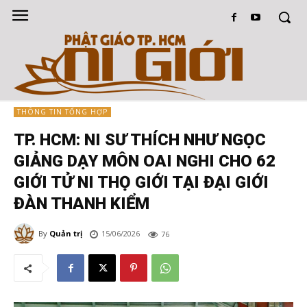
THÔNG TIN TỔNG HỢP
TP. HCM: NI SƯ THÍCH NHƯ NGỌC
GIẢNG DẠY MÔN OAI NGHI CHO 62
GIỚI TỬ NI THỌ GIỚI TẠI ĐẠI GIỚI
ĐÀN THANH KIỂM
By
Quản trị
15/06/2026
76