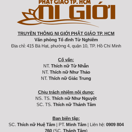
TRUYỀN THÔNG NI GIỚI PHẬT GIÁO TP. HCM
Văn phòng Tổ đình Từ Nghiêm
Địa chỉ: 415 Bà Hạt, phường 4, quận 10, TP. Hồ Chí Minh
Cố vấn:
NT.
Thích nữ Từ Nhẫn
NT.
Thích nữ Như Thảo
NT.
Thích nữ Giác Trung
Chịu trách nhiệm nội dung:
NS. TS.
Thích nữ Như Nguyệt
SC. TS.
Thích nữ Thánh Tâm
Ban biên tập:
SC.
Thích nữ Huệ Tâm
| PT.
Minh Tâm
| Liên hệ:
0909 804
760
(SC.
Thánh Tâm
)