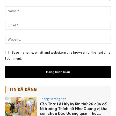
Nội
dung:
Na
Ema
Web
Save my name, email, and website in this browser for the next time
I comment.
TIN ĐÃ ĐĂNG
Thông tin tổng hợp
Cần Thơ: Lễ Húy kỵ lần thứ 26 của cố
Ni trưởng Thích nữ Như Quang vị khai
sơn chùa Đức Quang quận Thốt...