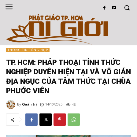
THÔNG TIN TỔNG HỢP
TP. HCM: PHÁP THOẠI TỈNH THỨC
NGHIỆP DUYÊN HIỆN TẠI VÀ VÔ GIÁN
ĐỊA NGỤC CỦA TÂM THỨC TẠI CHÙA
PHƯỚC VIÊN
By
Quản trị
14/10/2025
46