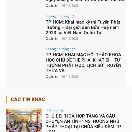
Quản trị
-
05/11/2023
Thông tin tổng hợp
TP. HCM: Khai mạc kỳ thi Tuyển Phật
Trường – Đại giới đàn Bửu Huệ năm
2023 tại Việt Nam Quốc Tự
Quản trị
-
06/11/2023
Thông tin tổng hợp
TP. HCM: KHAI MẠC HỘI THẢO KHOA
HỌC CHỦ ĐỀ “HỆ PHÁI KHẤT SĨ – TƯ
TƯỞNG PHẬT HỌC, LỊCH SỬ TRUYỀN
THỪA VÀ...
Quản trị
-
06/11/2023
CÁC TIN KHÁC
Hoằng pháp
CHỦ ĐỀ: “HOÀ HỢP TĂNG VÀ CÂU
CHUYỆN ÂN TÌNH” NS. HƯƠNG NHŨ
PHÁP THOẠI TẠI CHÙA KIỀU ĐÀM TP.