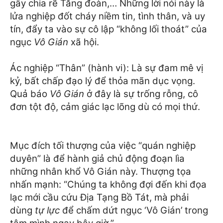
gây chia rẽ Tăng đoàn,… Những lời nói này là
lửa nghiệp đốt cháy niềm tin, tình thân, và uy
tín, đẩy ta vào sự cô lập “không lối thoát” của
ngục
Vô Gián
xã hội.
Ác nghiệp “Thân” (hành vi): Là sự đam mê vị
kỷ, bất chấp đạo lý để thỏa mãn dục vọng.
Quả báo
Vô Gián
ở đây là sự trống rỗng, cô
đơn tột độ, cảm giác lạc lõng dù có mọi thứ.
Mục đích tối thượng của việc “quán nghiệp
duyên” là để hành giả chủ động đoạn lìa
những nhân khổ Vô Gián này. Thượng tọa
nhấn mạnh: “Chúng ta không đợi đến khi đọa
lạc mới cầu cứu Địa Tạng Bồ Tát, mà phải
dùng
tự lực
để chấm dứt ngục ‘Vô Gián’ trong