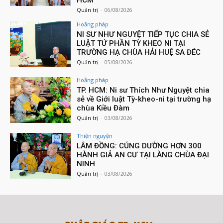
HCM
Quản trị
-
06/08/2026
Hoằng pháp
NI SƯ NHƯ NGUYỆT TIẾP TỤC CHIA SẺ
LUẬT TỨ PHẦN TỲ KHEO NI TẠI
TRƯỜNG HẠ CHÙA HẢI HUỆ SA ĐÉC
Quản trị
-
05/08/2026
Hoằng pháp
TP. HCM: Ni sư Thích Như Nguyệt chia
sẻ về Giới luật Tỳ-kheo-ni tại trường hạ
chùa Kiều Đàm
Quản trị
-
03/08/2026
Thiện nguyện
LÂM ĐỒNG: CÚNG DƯỜNG HƠN 300
HÀNH GIẢ AN CƯ TẠI LÀNG CHÙA ĐẠI
NINH
Quản trị
-
03/08/2026