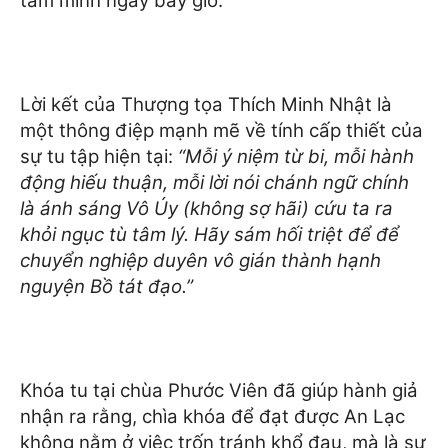
tâm mình ngay bây giờ.”
Lời kết của Thượng tọa Thích Minh Nhật là
một thông điệp mạnh mẽ về tính cấp thiết của
sự tu tập hiện tại:
“Mỗi ý niệm từ bi, mỗi hành
động hiếu thuận, mỗi lời nói chánh ngữ chính
là ánh sáng Vô Úy (không sợ hãi) cứu ta ra
khỏi ngục tù tâm lý. Hãy sám hối triệt để để
chuyển nghiệp duyên vô gián thành hạnh
nguyện Bồ tát đạo.”
Khóa tu tại chùa Phước Viên đã giúp hành giả
nhận ra rằng, chìa khóa để đạt được An Lạc
không nằm ở việc trốn tránh khổ đau, mà là sự