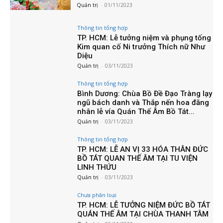
Quản trị
-
01/11/2023
Thông tin tổng hợp
TP. HCM: Lễ tưởng niệm và phụng tống
Kim quan cố Ni trưởng Thích nữ Như
Diệu
Quản trị
-
03/11/2023
Thông tin tổng hợp
Bình Dương: Chùa Bồ Đề Đạo Tràng lạy
ngũ bách danh và Thắp nến hoa đăng
nhân lễ vía Quán Thế Âm Bồ Tát...
Quản trị
-
03/11/2023
Thông tin tổng hợp
TP. HCM: LỄ AN VỊ 33 HÓA THÂN ĐỨC
BỒ TÁT QUAN THẾ ÂM TẠI TU VIỆN
LINH THỨU
Quản trị
-
03/11/2023
Chưa phân loại
TP. HCM: LỄ TƯỞNG NIỆM ĐỨC BỒ TÁT
QUÁN THẾ ÂM TẠI CHÙA THANH TÂM