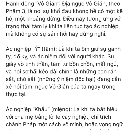
Hành động “Vô Gián”: Địa ngục Vô Gián, theo
Phẩm 3, là nơi sự khổ đau không hề có một kẽ
hở, một khoảng dừng. Điều này tương ứng với
trạng thái tâm lý khi ta liên tục tạo ác nghiệp
mà không có sự sám hối hay dừng nghỉ.
Ác nghiệp “Ý” (tâm): Là khi ta ôm giữ sự ganh
tỵ, đố kỵ, và ác niệm đối với người khác. Sự
giày vò tinh thần, tâm tư bồn chồn, mất ngủ,
và nỗi sợ hãi kéo dài chính là những con rắn
sắt, chó sắt (những ý niệm độc hại) đang cắn
xé nội tâm ngục Vô Gián của ta ngay trong
thực tại.
Ác nghiệp “Khẩu” (miệng): Là khi ta bất hiếu
với cha mẹ bằng lời lẽ cay nghiệt, chỉ trích
chánh Pháp một cách vô minh, hoặc vọng ngữ