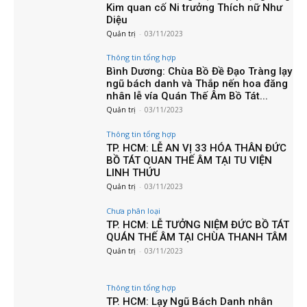
ngày xuất gia của Bồ-tát Quán Thế Âm
Quản trị
-
05/11/2023
Thông tin tổng hợp
TP. HCM: Khai mạc kỳ thi Tuyển Phật
Trường – Đại giới đàn Bửu Huệ năm
2023 tại Việt Nam Quốc Tự
Quản trị
-
06/11/2023
Thông tin tổng hợp
TP. HCM: KHAI MẠC HỘI THẢO KHOA
HỌC CHỦ ĐỀ “HỆ PHÁI KHẤT SĨ – TƯ
TƯỞNG PHẬT HỌC, LỊCH SỬ TRUYỀN
THỪA VÀ...
Quản trị
-
06/11/2023
CÁC TIN KHÁC
Hoằng pháp
CHỦ ĐỀ: “HOÀ HỢP TĂNG VÀ CÂU
CHUYỆN ÂN TÌNH” NS. HƯƠNG NHŨ
PHÁP THOẠI TẠI CHÙA KIỀU ĐÀM TP.