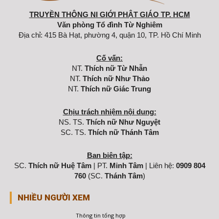
QUÁN THẾ ÂM TẠI CHÙA THANH TÂM
Quản trị
© 2023 nigioipgtphcm.vn - Design by KAD
Youtube