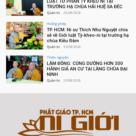
NHIỀU NGƯỜI XEM
Thông tin tổng hợp
TP. HCM: Lễ tưởng niệm và phụng tống
Kim quan cố Ni trưởng Thích nữ Như
Diệu
Quản trị
Thông tin tổng hợp
Bình Dương: Chùa Bồ Đề Đạo Tràng lạy
ngũ bách danh và Thắp nến hoa đăng
nhân lễ vía Quán Thế Âm Bồ Tát...
Quản trị
Thông tin tổng hợp
TP. HCM: LỄ AN VỊ 33 HÓA THÂN ĐỨC
BỒ TÁT QUAN THẾ ÂM TẠI TU VIỆN
LINH THỨU
Quản trị
Chưa phân loại
TP. HCM: LỄ TƯỞNG NIỆM ĐỨC BỒ TÁT