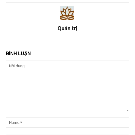
Quản trị
-
01/11/2023
Thông tin tổng hợp
TP. HCM: Lễ tưởng niệm và phụng tống
Kim quan cố Ni trưởng Thích nữ Như
Diệu
Quản trị
-
03/11/2023
Thông tin tổng hợp
Bình Dương: Chùa Bồ Đề Đạo Tràng lạy
ngũ bách danh và Thắp nến hoa đăng
nhân lễ vía Quán Thế Âm Bồ Tát...
Quản trị
-
03/11/2023
Thông tin tổng hợp
TP. HCM: LỄ AN VỊ 33 HÓA THÂN ĐỨC
BỒ TÁT QUAN THẾ ÂM TẠI TU VIỆN
LINH THỨU
Quản trị
-
03/11/2023
Chưa phân loại
TP. HCM: LỄ TƯỞNG NIỆM ĐỨC BỒ TÁT
QUÁN THẾ ÂM TẠI CHÙA THANH TÂM