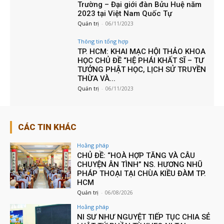
TRUYỀN THÔNG NI GIỚI PHẬT GIÁO TP. HCM
Văn phòng Tổ đình Từ Nghiêm
Địa chỉ: 415 Bà Hạt, phường 4, quận 10, TP. Hồ Chí Minh
Cố vấn:
NT.
Thích nữ Từ Nhẫn
NT.
Thích nữ Như Thảo
NT.
Thích nữ Giác Trung
Chịu trách nhiệm nội dung:
NS. TS.
Thích nữ Như Nguyệt
SC. TS.
Thích nữ Thánh Tâm
Ban biên tập:
SC.
Thích nữ Huệ Tâm
| PT.
Minh Tâm
| Liên hệ:
0909 804
760
(SC.
Thánh Tâm
)