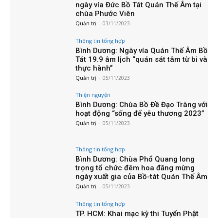
HCM
Quản trị
-
06/08/2026
Hoằng pháp
NI SƯ NHƯ NGUYỆT TIẾP TỤC CHIA SẺ
LUẬT TỨ PHẦN TỲ KHEO NI TẠI
TRƯỜNG HẠ CHÙA HẢI HUỆ SA ĐÉC
Quản trị
-
05/08/2026
Hoằng pháp
TP. HCM: Ni sư Thích Như Nguyệt chia
sẻ về Giới luật Tỳ-kheo-ni tại trường hạ
chùa Kiều Đàm
Quản trị
-
03/08/2026
Thiện nguyện
LÂM ĐỒNG: CÚNG DƯỜNG HƠN 300
HÀNH GIẢ AN CƯ TẠI LÀNG CHÙA ĐẠI
NINH
Quản trị
-
03/08/2026