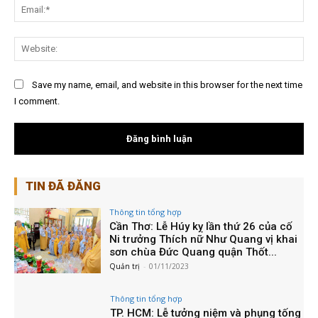
Quản trị
-
03/11/2023
Thông tin tổng hợp
TP. HCM: Lạy Ngũ Bách Danh nhân
ngày vía Đức Bồ Tát Quán Thế Âm tại
chùa Phước Viên
Quản trị
-
03/11/2023
Thông tin tổng hợp
Bình Dương: Ngày vía Quán Thế Âm Bồ
Tát 19.9 âm lịch “quán sát tâm từ bi và
thực hành”
Quản trị
-
05/11/2023
Thiện nguyện
Bình Dương: Chùa Bồ Đề Đạo Tràng với
hoạt động “sống để yêu thương 2023”
Quản trị
-
05/11/2023
Thông tin tổng hợp
Bình Dương: Chùa Phổ Quang long
trọng tổ chức đêm hoa đăng mừng