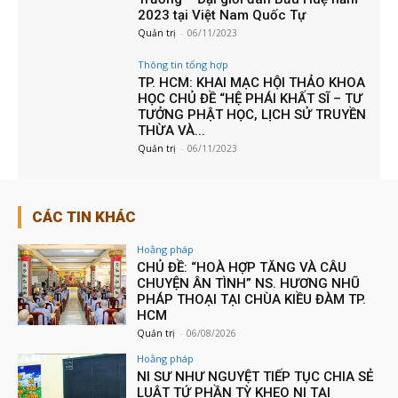
2023 tại Việt Nam Quốc Tự
Quản trị
-
06/11/2023
Thông tin tổng hợp
TP. HCM: KHAI MẠC HỘI THẢO KHOA
HỌC CHỦ ĐỀ “HỆ PHÁI KHẤT SĨ – TƯ
TƯỞNG PHẬT HỌC, LỊCH SỬ TRUYỀN
THỪA VÀ...
Quản trị
-
06/11/2023
CÁC TIN KHÁC
Hoằng pháp
CHỦ ĐỀ: “HOÀ HỢP TĂNG VÀ CÂU
CHUYỆN ÂN TÌNH” NS. HƯƠNG NHŨ
PHÁP THOẠI TẠI CHÙA KIỀU ĐÀM TP.
HCM
Quản trị
-
06/08/2026
Hoằng pháp
NI SƯ NHƯ NGUYỆT TIẾP TỤC CHIA SẺ
LUẬT TỨ PHẦN TỲ KHEO NI TẠI