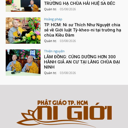
TRƯỜNG HẠ CHÙA HẢI HUỆ SA ĐÉC
Quản trị
-
05/08/2026
Hoằng pháp
TP. HCM: Ni sư Thích Như Nguyệt chia
sẻ về Giới luật Tỳ-kheo-ni tại trường hạ
chùa Kiều Đàm
Quản trị
-
03/08/2026
Thiện nguyện
LÂM ĐỒNG: CÚNG DƯỜNG HƠN 300
HÀNH GIẢ AN CƯ TẠI LÀNG CHÙA ĐẠI
NINH
Quản trị
-
03/08/2026