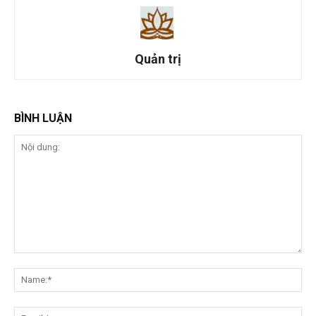
Quản trị
BÌNH LUẬN
Nội
dung:
Na
Ema