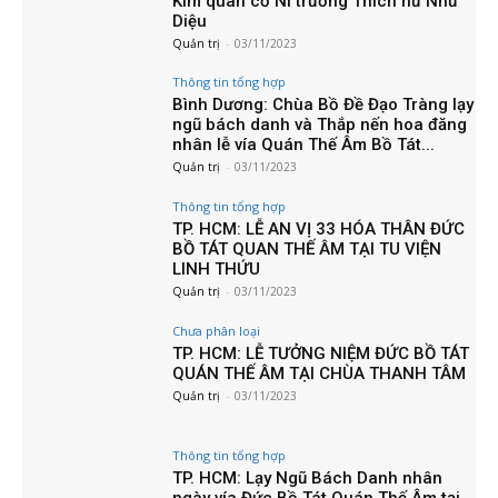
Kim quan cố Ni trưởng Thích nữ Như
Diệu
Quản trị
-
03/11/2023
Thông tin tổng hợp
Bình Dương: Chùa Bồ Đề Đạo Tràng lạy
ngũ bách danh và Thắp nến hoa đăng
nhân lễ vía Quán Thế Âm Bồ Tát...
Quản trị
-
03/11/2023
Thông tin tổng hợp
TP. HCM: LỄ AN VỊ 33 HÓA THÂN ĐỨC
BỒ TÁT QUAN THẾ ÂM TẠI TU VIỆN
LINH THỨU
Quản trị
-
03/11/2023
Chưa phân loại
TP. HCM: LỄ TƯỞNG NIỆM ĐỨC BỒ TÁT
QUÁN THẾ ÂM TẠI CHÙA THANH TÂM
Quản trị
-
03/11/2023
Thông tin tổng hợp
TP. HCM: Lạy Ngũ Bách Danh nhân
ngày vía Đức Bồ Tát Quán Thế Âm tại