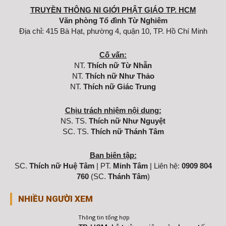
TRUYỀN THÔNG NI GIỚI PHẬT GIÁO TP. HCM
Văn phòng Tổ đình Từ Nghiêm
Địa chỉ: 415 Bà Hạt, phường 4, quận 10, TP. Hồ Chí Minh
Cố vấn:
NT.
Thích nữ Từ Nhẫn
NT.
Thích nữ Như Thảo
NT.
Thích nữ Giác Trung
Chịu trách nhiệm nội dung:
NS. TS.
Thích nữ Như Nguyệt
SC. TS.
Thích nữ Thánh Tâm
Ban biên tập:
SC.
Thích nữ Huệ Tâm
| PT.
Minh Tâm
| Liên hệ:
0909 804
760
(SC.
Thánh Tâm
)
NHIỀU NGƯỜI XEM
Thông tin tổng hợp