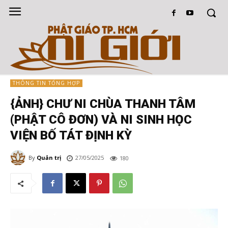
THÔNG TIN TỔNG HỢP
{ẢNH} CHƯ NI CHÙA THANH TÂM
(PHẬT CÔ ĐƠN) VÀ NI SINH HỌC
VIỆN BỐ TÁT ĐỊNH KỲ
By
Quản trị
27/05/2025
180