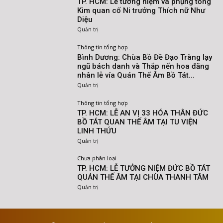
TP. HCM: Lễ tưởng niệm và phụng tống
Kim quan cố Ni trưởng Thích nữ Như
Diệu
Quản trị
Thông tin tổng hợp
Bình Dương: Chùa Bồ Đề Đạo Tràng lạy
ngũ bách danh và Thắp nến hoa đăng
nhân lễ vía Quán Thế Âm Bồ Tát...
Quản trị
Thông tin tổng hợp
TP. HCM: LỄ AN VỊ 33 HÓA THÂN ĐỨC
BỒ TÁT QUAN THẾ ÂM TẠI TU VIỆN
LINH THỨU
Quản trị
Chưa phân loại
TP. HCM: LỄ TƯỞNG NIỆM ĐỨC BỒ TÁT
QUÁN THẾ ÂM TẠI CHÙA THANH TÂM
Quản trị