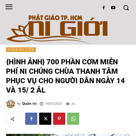
THIỆN NGUYỆN
{HÌNH ẢNH} 700 PHẦN CƠM MIỄN
PHÍ NI CHÚNG CHÙA THANH TÂM
PHỤC VỤ CHO NGƯỜI DÂN NGÀY 14
VÀ 15/ 2 ÂL
By
Quản trị
14/03/2025
35