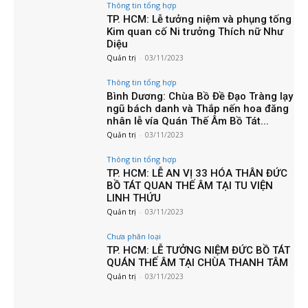
Thông tin tổng hợp
TP. HCM: Lễ tưởng niệm và phụng tống
Kim quan cố Ni trưởng Thích nữ Như
Diệu
Quản trị
-
03/11/2023
Thông tin tổng hợp
Bình Dương: Chùa Bồ Đề Đạo Tràng lạy
ngũ bách danh và Thắp nến hoa đăng
nhân lễ vía Quán Thế Âm Bồ Tát...
Quản trị
-
03/11/2023
Thông tin tổng hợp
TP. HCM: LỄ AN VỊ 33 HÓA THÂN ĐỨC
BỒ TÁT QUAN THẾ ÂM TẠI TU VIỆN
LINH THỨU
Quản trị
-
03/11/2023
Chưa phân loại
TP. HCM: LỄ TƯỞNG NIỆM ĐỨC BỒ TÁT
QUÁN THẾ ÂM TẠI CHÙA THANH TÂM
Quản trị
-
03/11/2023