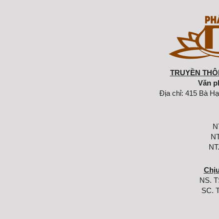
TRUYỀN THÔN
Văn p
Địa chỉ: 415 Bà Hạ
N
NT
NT
Chịu
NS. T
SC. 