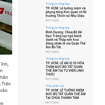
Thông tin tổng hợp
TP. HCM: Lễ tưởng niệm và
phụng tống Kim quan cố Ni
trưởng Thích nữ Như Diệu
03/11/2023
Thông tin tổng hợp
Bình Dương: Chùa Bồ Đề
Đạo Tràng lạy ngũ bách
danh và Thắp nến hoa
đăng nhân lễ vía Quán Thế
Âm Bồ Tát...
03/11/2023
Thông tin tổng hợp
TP. HCM: LỄ AN VỊ 33 HÓA
ĩnh,
THÂN ĐỨC BỒ TÁT QUAN
àn
THẾ ÂM TẠI TU VIỆN LINH
THỨU
Phân
03/11/2023
.
Trên
Chưa phân loại
 vào
TP. HCM: LỄ TƯỞNG NIỆM
ĐỨC BỒ TÁT QUÁN THẾ ÂM
TẠI CHÙA THANH TÂM
03/11/2023
ăm