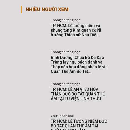
NHIỀU NGƯỜI XEM
Thông tin tổng hợp
TP. HCM: Lễ tưởng niệm và
phụng tống Kim quan cố Ni
trưởng Thích nữ Như Diệu
Thông tin tổng hợp
Bình Dương: Chùa Bồ Đề Đạo
Tràng lạy ngũ bách danh và
Thắp nến hoa đăng nhân lễ vía
Quán Thế Âm Bồ Tát...
Thông tin tổng hợp
TP. HCM: LỄ AN VỊ 33 HÓA
THÂN ĐỨC BỒ TÁT QUAN THẾ
ÂM TẠI TU VIỆN LINH THỨU
Chưa phân loại
TP. HCM: LỄ TƯỞNG NIỆM ĐỨC
BỒ TÁT QUÁN THẾ ÂM TẠI