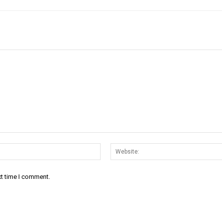
Email:*
xt time I comment.