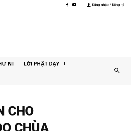
Đăng nhập / Đăng ký
HƯ NI
LỜI PHẬT DẠY
N CHO
DO CHÙA