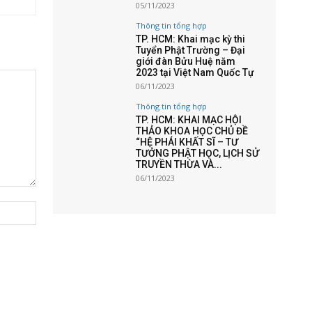
05/11/2023
Thông tin tổng hợp
TP. HCM: Khai mạc kỳ thi
Tuyển Phật Trường – Đại
giới đàn Bửu Huệ năm
2023 tại Việt Nam Quốc Tự
06/11/2023
Thông tin tổng hợp
TP. HCM: KHAI MẠC HỘI
THẢO KHOA HỌC CHỦ ĐỀ
“HỆ PHÁI KHẤT SĨ – TƯ
TƯỞNG PHẬT HỌC, LỊCH SỬ
TRUYỀN THỪA VÀ...
06/11/2023
Website: