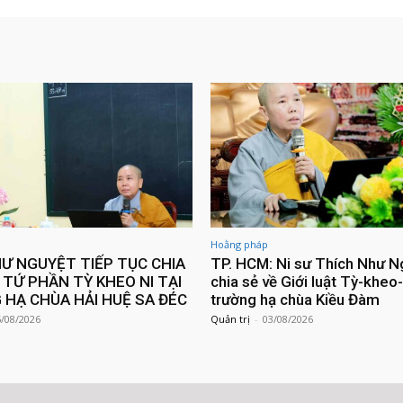
Hoằng pháp
HƯ NGUYỆT TIẾP TỤC CHIA
TP. HCM: Ni sư Thích Như N
 TỨ PHẦN TỲ KHEO NI TẠI
chia sẻ về Giới luật Tỳ-kheo-
HẠ CHÙA HẢI HUỆ SA ĐÉC
trường hạ chùa Kiều Đàm
5/08/2026
Quản trị
-
03/08/2026