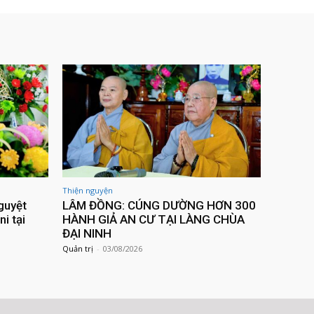
Thiện nguyện
guyệt
LÂM ĐỒNG: CÚNG DƯỜNG HƠN 300
ni tại
HÀNH GIẢ AN CƯ TẠI LÀNG CHÙA
ĐẠI NINH
Quản trị
-
03/08/2026