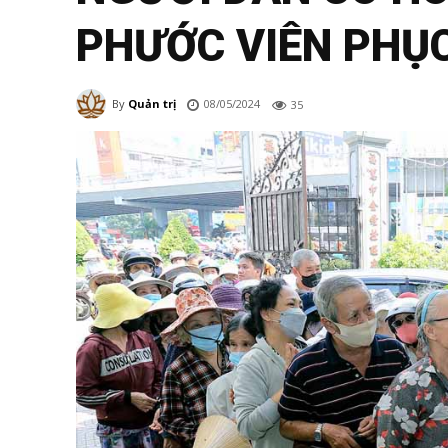
PHƯỚC VIÊN PHỤ
08/05/2024
By
Quản trị
35