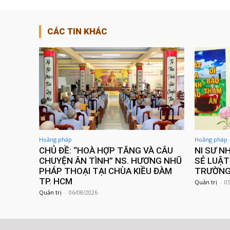
CÁC TIN KHÁC
Hoằng pháp
Hoằng pháp
CHỦ ĐỀ: “HOÀ HỢP TĂNG VÀ CÂU
NI SƯ N
CHUYỆN ÂN TÌNH” NS. HƯƠNG NHŨ
SẺ LUẬT
PHÁP THOẠI TẠI CHÙA KIỀU ĐÀM
TRƯỜNG 
TP. HCM
Quản trị
-
0
Quản trị
-
06/08/2026