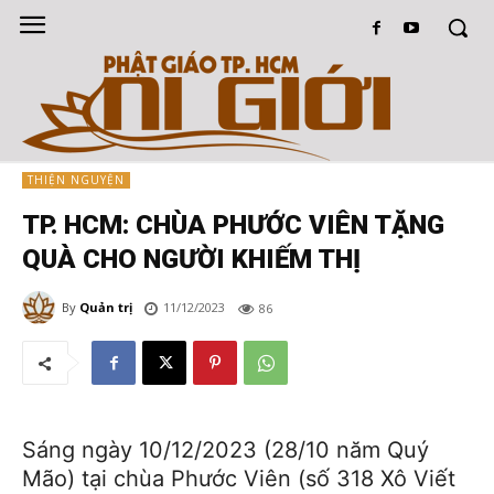
THIỆN NGUYỆN
TP. HCM: CHÙA PHƯỚC VIÊN TẶNG
QUÀ CHO NGƯỜI KHIẾM THỊ
By
Quản trị
11/12/2023
86
Sáng ngày 10/12/2023 (28/10 năm Quý
Mão) tại chùa Phước Viên (số 318 Xô Viết