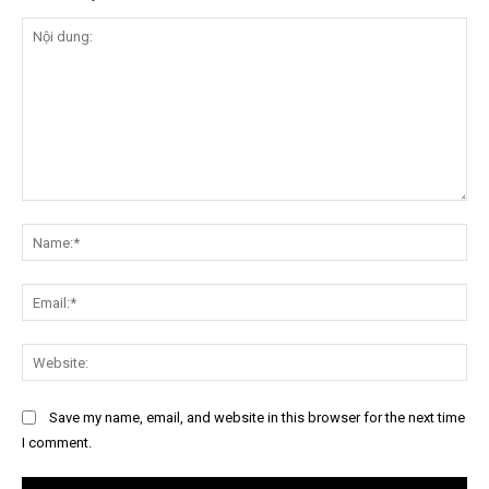
Nội
dung:
Na
Ema
Web
Save my name, email, and website in this browser for the next time
I comment.