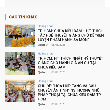
CÁC TIN KHÁC
Hoằng pháp
TP. HCM: CHÙA KIỀU ĐÀM – HT. THÍCH
TẮC HUÊ THUYẾT GIẢNG CHỦ ĐỀ “RÈN
LUYỆN PHẨM HẠNH SA MÔN”
Quản trị
-
08/08/2026
Hoằng pháp
TP. HCM: HT. THÍCH NHẬT HỶ THUYẾT
GIẢNG CHO HÀNH GIẢ AN CƯ TẠI
CHÙA KIỀU ĐÀM
Quản trị
-
08/08/2026
Hoằng pháp
CHỦ ĐỀ: “HOÀ HỢP TĂNG VÀ CÂU
CHUYỆN ÂN TÌNH” NS. HƯƠNG NHŨ
PHÁP THOẠI TẠI CHÙA KIỀU ĐÀM TP.
HCM
Quản trị
-
06/08/2026