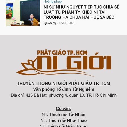
Hoằng pháp
NI SƯ NHƯ NGUYỆT TIẾP TỤC CHIA SẺ
LUẬT TỨ PHẦN TỲ KHEO NI TẠI
TRƯỜNG HẠ CHÙA HẢI HUỆ SA ĐÉC
Quản trị
-
05/08/2026
TRUYỀN THÔNG NI GIỚI PHẬT GIÁO TP. HCM
Văn phòng Tổ đình Từ Nghiêm
Địa chỉ: 415 Bà Hạt, phường 4, quận 10, TP. Hồ Chí Minh
Cố vấn:
NT.
Thích nữ Từ Nhẫn
NT.
Thích nữ Như Thảo
NT.
Thích nữ Giác Trung