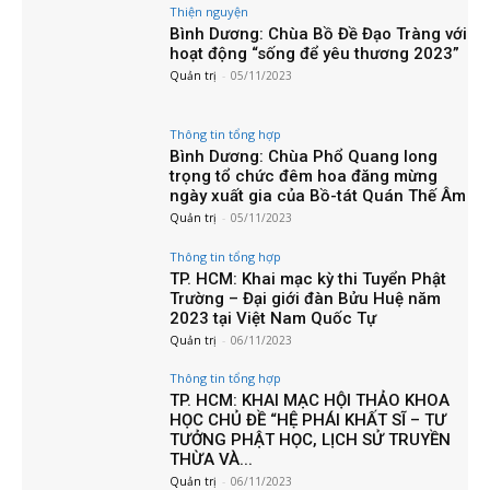
Thiện nguyện
Bình Dương: Chùa Bồ Đề Đạo Tràng với
hoạt động “sống để yêu thương 2023”
Quản trị
-
05/11/2023
Thông tin tổng hợp
Bình Dương: Chùa Phổ Quang long
trọng tổ chức đêm hoa đăng mừng
ngày xuất gia của Bồ-tát Quán Thế Âm
Quản trị
-
05/11/2023
Thông tin tổng hợp
TP. HCM: Khai mạc kỳ thi Tuyển Phật
Trường – Đại giới đàn Bửu Huệ năm
2023 tại Việt Nam Quốc Tự
Quản trị
-
06/11/2023
Thông tin tổng hợp
TP. HCM: KHAI MẠC HỘI THẢO KHOA
HỌC CHỦ ĐỀ “HỆ PHÁI KHẤT SĨ – TƯ
TƯỞNG PHẬT HỌC, LỊCH SỬ TRUYỀN
THỪA VÀ...
Quản trị
-
06/11/2023