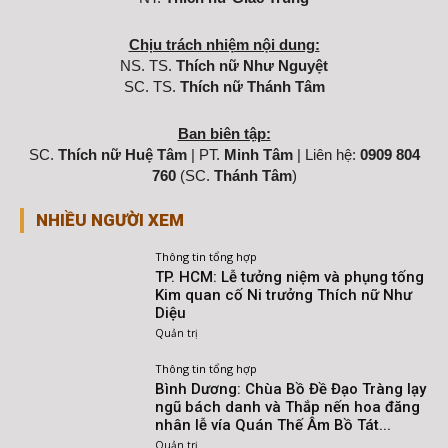
Chịu trách nhiệm nội dung:
NS. TS.
Thích nữ Như Nguyệt
SC. TS.
Thích nữ Thánh Tâm
Ban biên tập:
SC.
Thích nữ Huệ Tâm
| PT.
Minh Tâm
| Liên hệ:
0909 804
760
(SC.
Thánh Tâm
)
NHIỀU NGƯỜI XEM
Thông tin tổng hợp
TP. HCM: Lễ tưởng niệm và phụng tống
Kim quan cố Ni trưởng Thích nữ Như
Diệu
Quản trị
Thông tin tổng hợp
Bình Dương: Chùa Bồ Đề Đạo Tràng lạy
ngũ bách danh và Thắp nến hoa đăng
nhân lễ vía Quán Thế Âm Bồ Tát...
Quản trị