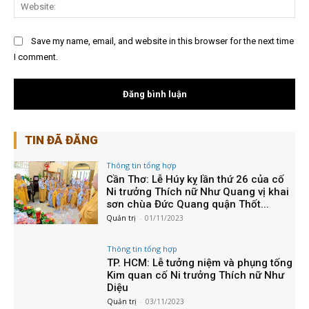
Web
Save my name, email, and website in this browser for the next time
I comment.
TIN ĐÃ ĐĂNG
Thông tin tổng hợp
Cần Thơ: Lễ Húy kỵ lần thứ 26 của cố
Ni trưởng Thích nữ Như Quang vị khai
sơn chùa Đức Quang quận Thốt...
Quản trị
-
01/11/2023
Thông tin tổng hợp
TP. HCM: Lễ tưởng niệm và phụng tống
Kim quan cố Ni trưởng Thích nữ Như
Diệu
Quản trị
-
03/11/2023