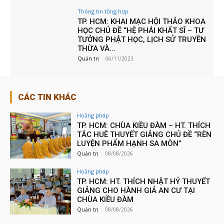
Thông tin tổng hợp
TP. HCM: KHAI MẠC HỘI THẢO KHOA
HỌC CHỦ ĐỀ “HỆ PHÁI KHẤT SĨ – TƯ
TƯỞNG PHẬT HỌC, LỊCH SỬ TRUYỀN
THỪA VÀ...
Quản trị
-
06/11/2023
CÁC TIN KHÁC
Hoằng pháp
TP. HCM: CHÙA KIỀU ĐÀM – HT. THÍCH
TẮC HUÊ THUYẾT GIẢNG CHỦ ĐỀ “RÈN
LUYỆN PHẨM HẠNH SA MÔN”
Quản trị
-
08/08/2026
Hoằng pháp
TP. HCM: HT. THÍCH NHẬT HỶ THUYẾT
GIẢNG CHO HÀNH GIẢ AN CƯ TẠI
CHÙA KIỀU ĐÀM
Quản trị
-
08/08/2026