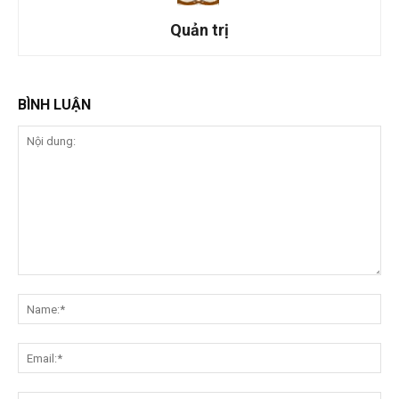
Quản trị
BÌNH LUẬN
Nội
dung:
Na
Ema