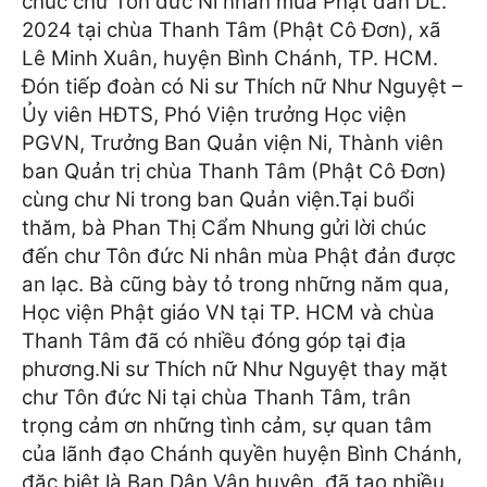
chúc chư Tôn đức Ni nhân mùa Phật đản DL.
2024 tại chùa Thanh Tâm (Phật Cô Đơn), xã
Lê Minh Xuân, huyện Bình Chánh, TP. HCM.
Đón tiếp đoàn có Ni sư Thích nữ Như Nguyệt –
Ủy viên HĐTS, Phó Viện trưởng Học viện
PGVN, Trưởng Ban Quản viện Ni, Thành viên
ban Quản trị chùa Thanh Tâm (Phật Cô Đơn)
cùng chư Ni trong ban Quản viện.
Tại buổi
thăm, bà Phan Thị Cẩm Nhung gửi lời chúc
đến chư Tôn đức Ni nhân mùa Phật đản được
an lạc. Bà cũng bày tỏ trong những năm qua,
Học viện Phật giáo VN tại TP. HCM và chùa
Thanh Tâm đã có nhiều đóng góp tại địa
phương.
Ni sư Thích nữ Như Nguyệt thay mặt
chư Tôn đức Ni tại chùa Thanh Tâm, trân
trọng cảm ơn những tình cảm, sự quan tâm
của lãnh đạo Chánh quyền huyện Bình Chánh,
đặc biệt là Ban Dân Vận huyện, đã tạo nhiều