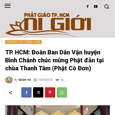
THÔNG TIN TỔNG HỢP
TP. HCM: Đoàn Ban Dân Vận huyện
Bình Chánh chúc mừng Phật đản tại
chùa Thanh Tâm (Phật Cô Đơn)
By
Quản trị
16/05/2024
54