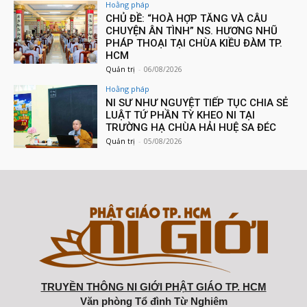
Hoằng pháp
CHỦ ĐỀ: “HOÀ HỢP TĂNG VÀ CÂU
CHUYỆN ÂN TÌNH” NS. HƯƠNG NHŨ
PHÁP THOẠI TẠI CHÙA KIỀU ĐÀM TP.
HCM
Quản trị
-
06/08/2026
Hoằng pháp
NI SƯ NHƯ NGUYỆT TIẾP TỤC CHIA SẺ
LUẬT TỨ PHẦN TỲ KHEO NI TẠI
TRƯỜNG HẠ CHÙA HẢI HUỆ SA ĐÉC
Quản trị
-
05/08/2026
TRUYỀN THÔNG NI GIỚI PHẬT GIÁO TP. HCM
Văn phòng Tổ đình Từ Nghiêm