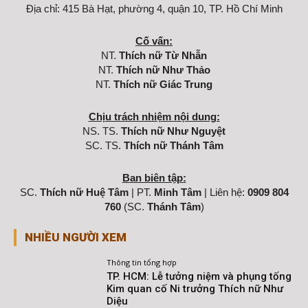
Địa chỉ: 415 Bà Hạt, phường 4, quận 10, TP. Hồ Chí Minh
Cố vấn:
NT.
Thích nữ Từ Nhẫn
NT.
Thích nữ Như Thảo
NT.
Thích nữ Giác Trung
Chịu trách nhiệm nội dung:
NS. TS.
Thích nữ Như Nguyệt
SC. TS.
Thích nữ Thánh Tâm
Ban biên tập:
SC.
Thích nữ Huệ Tâm
| PT.
Minh Tâm
| Liên hệ:
0909 804
760
(SC.
Thánh Tâm
)
NHIỀU NGƯỜI XEM
Thông tin tổng hợp
TP. HCM: Lễ tưởng niệm và phụng tống
Kim quan cố Ni trưởng Thích nữ Như
Diệu