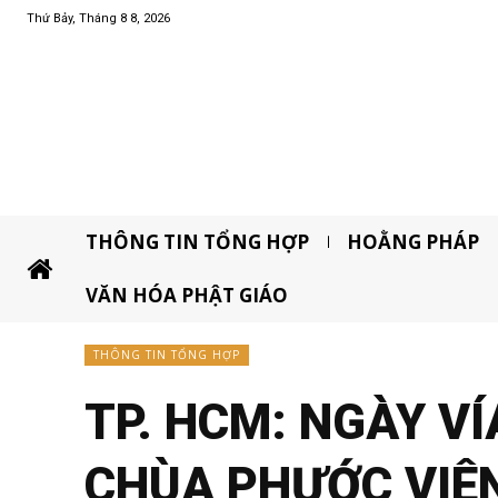
Thứ Bảy, Tháng 8 8, 2026
THÔNG TIN TỔNG HỢP
HOẰNG PHÁP
VĂN HÓA PHẬT GIÁO
THÔNG TIN TỔNG HỢP
TP. HCM: NGÀY V
CHÙA PHƯỚC VIÊ