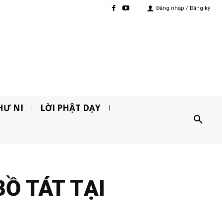
Đăng nhập / Đăng ký
HƯ NI
LỜI PHẬT DẠY
BỒ TÁT TẠI