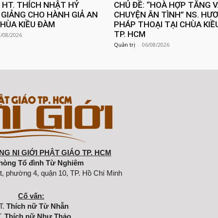
: HT. THÍCH NHẬT HỶ
CHỦ ĐỀ: “HOÀ HỢP TĂNG 
GIẢNG CHO HÀNH GIẢ AN
CHUYỆN ÂN TÌNH” NS. HƯ
CHÙA KIỀU ĐÀM
PHÁP THOẠI TẠI CHÙA KIỀ
TP. HCM
8/08/2026
Quản trị
-
06/08/2026
G NI GIỚI PHẬT GIÁO TP. HCM
hòng Tổ đình Từ Nghiêm
t, phường 4, quận 10, TP. Hồ Chí Minh
Cố vấn:
T.
Thích nữ Từ Nhẫn
.
Thích nữ Như Thảo