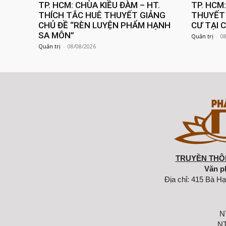
TP. HCM: CHÙA KIỀU ĐÀM – HT.
TP. HCM
THÍCH TẮC HUÊ THUYẾT GIẢNG
THUYẾT 
CHỦ ĐỀ “RÈN LUYỆN PHẨM HẠNH
CƯ TẠI 
SA MÔN”
Quản trị
-
0
Quản trị
-
08/08/2026
TRUYỀN THÔN
Văn p
Địa chỉ: 415 Bà Hạ
N
NT