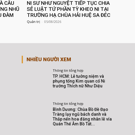
VÀ CÂU
NI SƯ NHƯ NGUYỆT TIẾP TỤC CHIA
ƠNG NHŨ
SẺ LUẬT TỨ PHẦN TỲ KHEO NI TẠI
U ĐÀM
TRƯỜNG HẠ CHÙA HẢI HUỆ SA ĐÉC
Quản trị
-
05/08/2026
NHIỀU NGƯỜI XEM
Thông tin tổng hợp
TP. HCM: Lễ tưởng niệm và
phụng tống Kim quan cố Ni
trưởng Thích nữ Như Diệu
Thông tin tổng hợp
Bình Dương: Chùa Bồ Đề Đạo
Tràng lạy ngũ bách danh và
Thắp nến hoa đăng nhân lễ vía
Quán Thế Âm Bồ Tát...