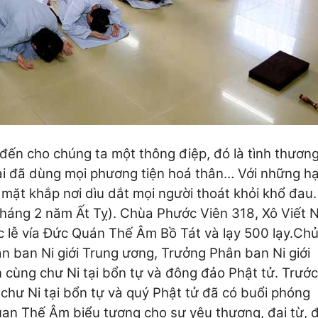
n cho chúng ta một thông điệp, đó là tình thương
Ngài đã dùng mọi phương tiện hoá thân… Với những h
mặt khắp nơi dìu dắt mọi người thoát khỏi khổ đau
.
 tháng 2 năm Ất Tỵ). Chùa Phước Viên 318, Xô Viết 
 lễ vía Đức Quán Thế Âm Bồ Tát và lạy 500 lạy.
Chủ
n ban Ni giới Trung ương, Trưởng Phân ban Ni giới
cùng chư Ni tại bổn tự và đông đảo Phật tử.
Trước
 chư Ni tại bổn tự và quý Phật tử đã có buổi phóng
an Thế Âm biểu tượng cho sự yêu thương, đại từ, đạ