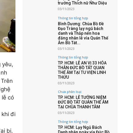
trưởng Thích nữ Như Diệu
03/11/2023
Thông tin tổng hợp
Bình Dương: Chùa Bồ Đề
Đạo Tràng lạy ngũ bách
danh và Thắp nến hoa
đăng nhân lễ vía Quán Thế
Âm Bồ Tát...
03/11/2023
Thông tin tổng hợp
TP. HCM: LỄ AN VỊ 33 HÓA
 yêu,
THÂN ĐỨC BỒ TÁT QUAN
ạnh
THẾ ÂM TẠI TU VIỆN LINH
THỨU
Trên
03/11/2023
Nghệ
Chưa phân loại
 lễ có
TP. HCM: LỄ TƯỞNG NIỆM
ĐỨC BỒ TÁT QUÁN THẾ ÂM
TẠI CHÙA THANH TÂM
03/11/2023
 khi đi
Thông tin tổng hợp
TP. HCM: Lạy Ngũ Bách
i bi.
Danh nhân ngày vía Đức Bồ