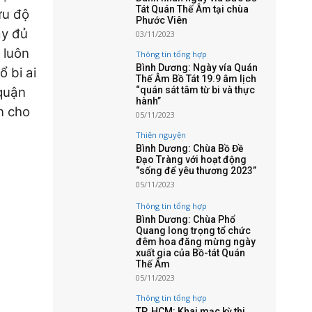
Tát Quán Thế Âm tại chùa
ứu độ
Phước Viên
ầy đủ
03/11/2023
 luôn
Thông tin tổng hợp
Bình Dương: Ngày vía Quán
ổ bi ai
Thế Âm Bồ Tát 19.9 âm lịch
quận
“quán sát tâm từ bi và thực
hành”
n cho
05/11/2023
Thiện nguyện
Bình Dương: Chùa Bồ Đề
Đạo Tràng với hoạt động
“sống để yêu thương 2023”
05/11/2023
Thông tin tổng hợp
Bình Dương: Chùa Phổ
Quang long trọng tổ chức
đêm hoa đăng mừng ngày
xuất gia của Bồ-tát Quán
Thế Âm
05/11/2023
Thông tin tổng hợp
TP. HCM: Khai mạc kỳ thi