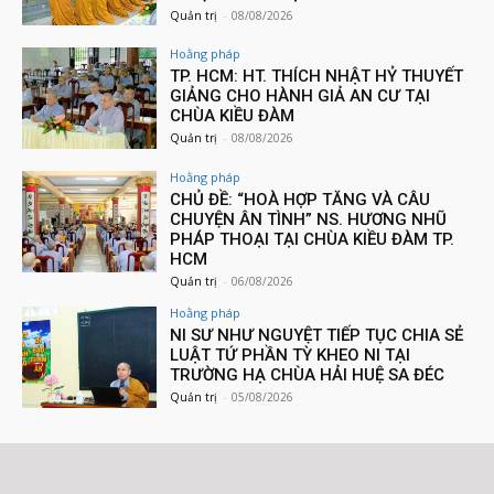
Quản trị
-
08/08/2026
Hoằng pháp
TP. HCM: HT. THÍCH NHẬT HỶ THUYẾT
GIẢNG CHO HÀNH GIẢ AN CƯ TẠI
CHÙA KIỀU ĐÀM
Quản trị
-
08/08/2026
Hoằng pháp
CHỦ ĐỀ: “HOÀ HỢP TĂNG VÀ CÂU
CHUYỆN ÂN TÌNH” NS. HƯƠNG NHŨ
PHÁP THOẠI TẠI CHÙA KIỀU ĐÀM TP.
HCM
Quản trị
-
06/08/2026
Hoằng pháp
NI SƯ NHƯ NGUYỆT TIẾP TỤC CHIA SẺ
LUẬT TỨ PHẦN TỲ KHEO NI TẠI
TRƯỜNG HẠ CHÙA HẢI HUỆ SA ĐÉC
Quản trị
-
05/08/2026