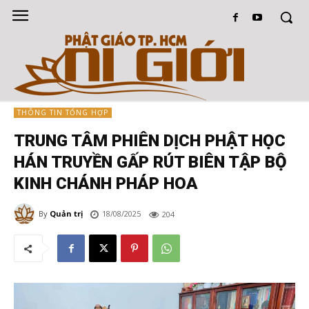
THÔNG TIN TỔNG HỢP
TRUNG TÂM PHIÊN DỊCH PHẬT HỌC
HÁN TRUYỀN GẤP RÚT BIÊN TẬP BỘ
KINH CHÁNH PHÁP HOA
By
Quản trị
18/08/2025
204