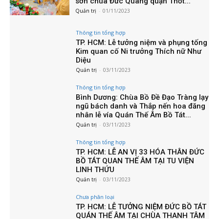
sơn chùa Đức Quang quận Thốt...
Quản trị
-
01/11/2023
Thông tin tổng hợp
TP. HCM: Lễ tưởng niệm và phụng tống
Kim quan cố Ni trưởng Thích nữ Như
Diệu
Quản trị
-
03/11/2023
Thông tin tổng hợp
Bình Dương: Chùa Bồ Đề Đạo Tràng lạy
ngũ bách danh và Thắp nến hoa đăng
nhân lễ vía Quán Thế Âm Bồ Tát...
Quản trị
-
03/11/2023
Thông tin tổng hợp
TP. HCM: LỄ AN VỊ 33 HÓA THÂN ĐỨC
BỒ TÁT QUAN THẾ ÂM TẠI TU VIỆN
LINH THỨU
Quản trị
-
03/11/2023
Chưa phân loại
TP. HCM: LỄ TƯỞNG NIỆM ĐỨC BỒ TÁT
QUÁN THẾ ÂM TẠI CHÙA THANH TÂM