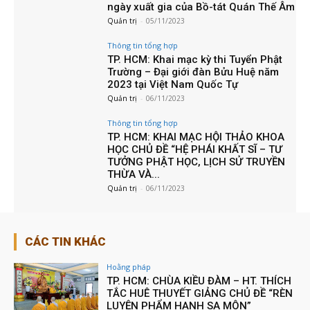
ngày xuất gia của Bồ-tát Quán Thế Âm
Quản trị
-
05/11/2023
Thông tin tổng hợp
TP. HCM: Khai mạc kỳ thi Tuyển Phật
Trường – Đại giới đàn Bửu Huệ năm
2023 tại Việt Nam Quốc Tự
Quản trị
-
06/11/2023
Thông tin tổng hợp
TP. HCM: KHAI MẠC HỘI THẢO KHOA
HỌC CHỦ ĐỀ “HỆ PHÁI KHẤT SĨ – TƯ
TƯỞNG PHẬT HỌC, LỊCH SỬ TRUYỀN
THỪA VÀ...
Quản trị
-
06/11/2023
CÁC TIN KHÁC
Hoằng pháp
TP. HCM: CHÙA KIỀU ĐÀM – HT. THÍCH
TẮC HUÊ THUYẾT GIẢNG CHỦ ĐỀ “RÈN
LUYỆN PHẨM HẠNH SA MÔN”