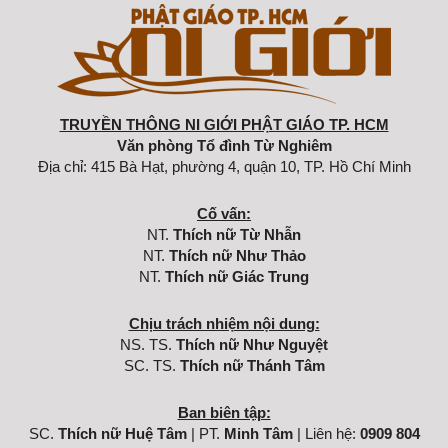
TRUYỀN THÔNG NI GIỚI PHẬT GIÁO TP. HCM
Văn phòng Tổ đình Từ Nghiêm
Địa chỉ: 415 Bà Hạt, phường 4, quận 10, TP. Hồ Chí Minh
Cố vấn:
NT.
Thích nữ Từ Nhẫn
NT.
Thích nữ Như Thảo
NT.
Thích nữ Giác Trung
Chịu trách nhiệm nội dung:
NS. TS.
Thích nữ Như Nguyệt
SC. TS.
Thích nữ Thánh Tâm
Ban biên tập:
SC.
Thích nữ Huệ Tâm
| PT.
Minh Tâm
| Liên hệ:
0909 804