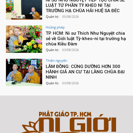
NI SƯ NHƯ NGUYỆT TIẾP TỤC CHIA SẺ
LUẬT TỨ PHẦN TỲ KHEO NI TẠI
TRƯỜNG HẠ CHÙA HẢI HUỆ SA ĐÉC
Quản trị
-
05/08/2026
Hoằng pháp
TP. HCM: Ni sư Thích Như Nguyệt chia
sẻ về Giới luật Tỳ-kheo-ni tại trường hạ
chùa Kiều Đàm
Quản trị
-
03/08/2026
Thiện nguyện
LÂM ĐỒNG: CÚNG DƯỜNG HƠN 300
HÀNH GIẢ AN CƯ TẠI LÀNG CHÙA ĐẠI
NINH
Quản trị
-
03/08/2026