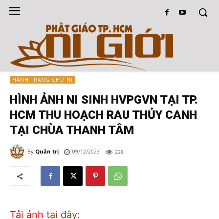
HÀNH TRẠNG CHƯ NI
HÌNH ẢNH NI SINH HVPGVN TẠI TP.
HCM THU HOẠCH RAU THỦY CANH
TẠI CHÙA THANH TÂM
By
Quản trị
09/12/2023
228
Tải ảnh
tại đây: