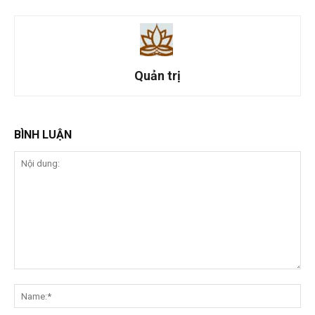
Quản trị
BÌNH LUẬN
Nội
dung:
Na