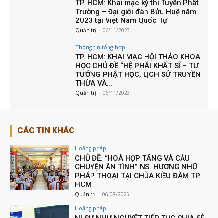
TP. HCM: Khai mạc kỳ thi Tuyển Phật
Trường – Đại giới đàn Bửu Huệ năm
2023 tại Việt Nam Quốc Tự
Quản trị
-
06/11/2023
Thông tin tổng hợp
TP. HCM: KHAI MẠC HỘI THẢO KHOA
HỌC CHỦ ĐỀ “HỆ PHÁI KHẤT SĨ – TƯ
TƯỞNG PHẬT HỌC, LỊCH SỬ TRUYỀN
THỪA VÀ...
Quản trị
-
06/11/2023
CÁC TIN KHÁC
Hoằng pháp
CHỦ ĐỀ: “HOÀ HỢP TĂNG VÀ CÂU
CHUYỆN ÂN TÌNH” NS. HƯƠNG NHŨ
PHÁP THOẠI TẠI CHÙA KIỀU ĐÀM TP.
HCM
Quản trị
-
06/08/2026
Hoằng pháp