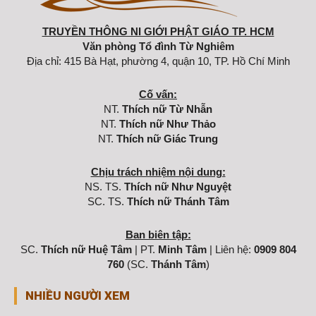
TRUYỀN THÔNG NI GIỚI PHẬT GIÁO TP. HCM
Văn phòng Tổ đình Từ Nghiêm
Địa chỉ: 415 Bà Hạt, phường 4, quận 10, TP. Hồ Chí Minh
Cố vấn:
NT.
Thích nữ Từ Nhẫn
NT.
Thích nữ Như Thảo
NT.
Thích nữ Giác Trung
Chịu trách nhiệm nội dung:
NS. TS.
Thích nữ Như Nguyệt
SC. TS.
Thích nữ Thánh Tâm
Ban biên tập:
SC.
Thích nữ Huệ Tâm
| PT.
Minh Tâm
| Liên hệ:
0909 804
760
(SC.
Thánh Tâm
)
NHIỀU NGƯỜI XEM