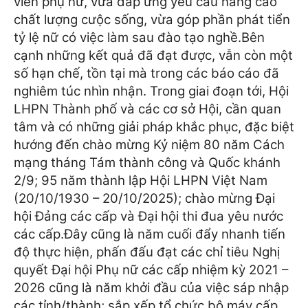
viên phụ nữ, vừa đáp ứng yêu cầu nâng cao
chất lượng cưộc sống, vừa góp phần phát tiển
tỷ lệ nữ có việc làm sau đào tạo nghề.
Bên
cạnh những kết quả đã đạt được, vẫn còn một
số hạn chế, tồn tại mà trong các báo cáo đã
nghiêm túc nhìn nhận. Trong giai đoạn tới, Hội
LHPN Thành phố và các cơ sở Hội, cần quan
tâm và có những giải pháp khắc phục, đặc biệt
hướng đến chào mừng Kỷ niệm 80 năm Cách
mạng tháng Tám thành công và Quốc khánh
2/9; 95 năm thành lập Hội LHPN Việt Nam
(20/10/1930 – 20/10/2025); chào mừng Đại
hội Đảng các cấp và Đại hội thi đua yêu nước
các cấp.
Đây cũng là năm cuối đẩy nhanh tiến
độ thực hiện, phấn đấu đạt các chỉ tiêu Nghị
quyết Đại hội Phụ nữ các cấp nhiệm kỳ 2021 –
2026 cũng là năm khởi đầu của việc sáp nhập
các tỉnh/thành; sắp xếp tổ chức bộ máy cấp