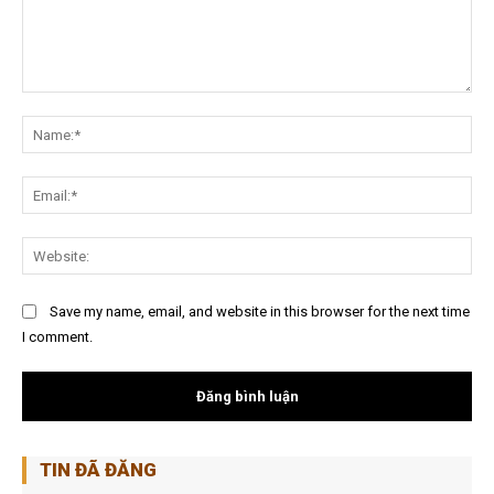
Nội
dung:
Na
Ema
Web
Save my name, email, and website in this browser for the next time
I comment.
TIN ĐÃ ĐĂNG