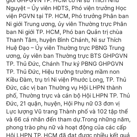
giới GHPGVN TP. HCM có Ni sư Thích Như
Nguyệt – Ủy viên HĐTS, Phó viện trưởng Học
viện PGVN tại TP. HCM, Phó trưởng Phân ban
Ni giới Trung ương, ủy viên Thường trực Phân
ban Ni giới TP. HCM, Phó ban Quản trị chùa
Thanh Tâm, huyện Bình Chánh, Ni sư Thích
Huệ Đạo – Ủy viên Thường trực PBNG Trung
ương, ủy viên ban Thường trực BTS GHPGVN
TP. Thủ Đức, Chánh Thư ký PBNG GHPGVN
TP. Thủ Đức, Hiệu trưởng trường mầm non
Kiều Đàm, trụ trì Ni viện Phước Long, TP. Thủ
Đức, các vị ban Thường vụ Hội LHPN thành
phố, Thường trực và cán bộ Hội LHPN TP. Thủ
Đức, 21 quận, huyện, Hội Phụ nữ 03 đơn vị
Lực lượng Vũ trang Thành phố và 102 tập thể
và 66 cá nhân đến tham dự.
Trong những năm,
phong trào phụ nữ và hoạt động của các cấp
Hội LHPN TP. HCM đã đạt được nhiều kết quả