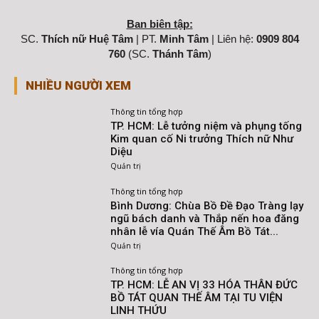
Ban biên tập:
SC.
Thích nữ Huệ Tâm
| PT.
Minh Tâm
| Liên hệ:
0909 804
760
(SC.
Thánh Tâm
)
NHIỀU NGƯỜI XEM
Thông tin tổng hợp
TP. HCM: Lễ tưởng niệm và phụng tống
Kim quan cố Ni trưởng Thích nữ Như
Diệu
Quản trị
Thông tin tổng hợp
Bình Dương: Chùa Bồ Đề Đạo Tràng lạy
ngũ bách danh và Thắp nến hoa đăng
nhân lễ vía Quán Thế Âm Bồ Tát...
Quản trị
Thông tin tổng hợp
TP. HCM: LỄ AN VỊ 33 HÓA THÂN ĐỨC
BỒ TÁT QUAN THẾ ÂM TẠI TU VIỆN
LINH THỨU