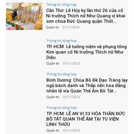
Thông tin tổng hợp
Cần Thơ: Lễ Húy kỵ lần thứ 26 của cố
Ni trưởng Thích nữ Như Quang vị khai
sơn chùa Đức Quang quận Thốt...
Quản trị
-
01/11/2023
Thông tin tổng hợp
TP. HCM: Lễ tưởng niệm và phụng tống
Kim quan cố Ni trưởng Thích nữ Như
Diệu
Quản trị
-
03/11/2023
Thông tin tổng hợp
Bình Dương: Chùa Bồ Đề Đạo Tràng lạy
ngũ bách danh và Thắp nến hoa đăng
nhân lễ vía Quán Thế Âm Bồ Tát...
Quản trị
-
03/11/2023
Thông tin tổng hợp
TP. HCM: LỄ AN VỊ 33 HÓA THÂN ĐỨC
BỒ TÁT QUAN THẾ ÂM TẠI TU VIỆN
LINH THỨU
Quản trị
-
03/11/2023