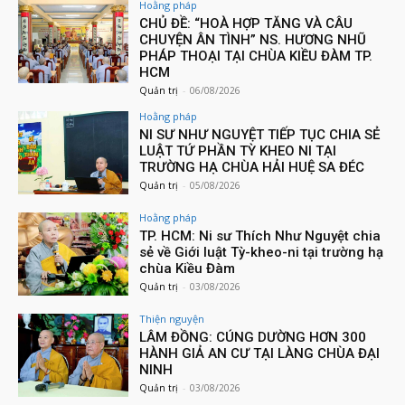
Hoằng pháp
CHỦ ĐỀ: “HOÀ HỢP TĂNG VÀ CÂU
CHUYỆN ÂN TÌNH” NS. HƯƠNG NHŨ
PHÁP THOẠI TẠI CHÙA KIỀU ĐÀM TP.
HCM
Quản trị
-
06/08/2026
Hoằng pháp
NI SƯ NHƯ NGUYỆT TIẾP TỤC CHIA SẺ
LUẬT TỨ PHẦN TỲ KHEO NI TẠI
TRƯỜNG HẠ CHÙA HẢI HUỆ SA ĐÉC
Quản trị
-
05/08/2026
Hoằng pháp
TP. HCM: Ni sư Thích Như Nguyệt chia
sẻ về Giới luật Tỳ-kheo-ni tại trường hạ
chùa Kiều Đàm
Quản trị
-
03/08/2026
Thiện nguyện
LÂM ĐỒNG: CÚNG DƯỜNG HƠN 300
HÀNH GIẢ AN CƯ TẠI LÀNG CHÙA ĐẠI
NINH
Quản trị
-
03/08/2026