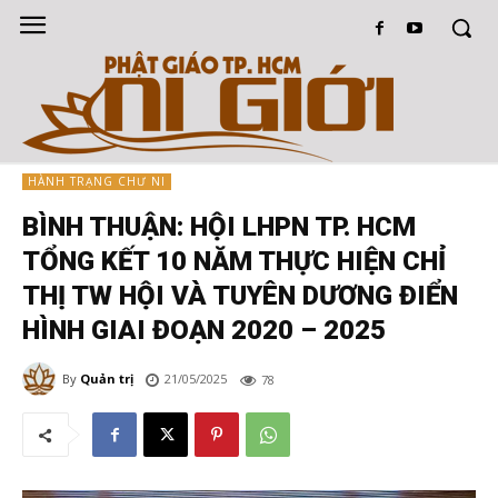
HÀNH TRẠNG CHƯ NI
BÌNH THUẬN: HỘI LHPN TP. HCM
TỔNG KẾT 10 NĂM THỰC HIỆN CHỈ
THỊ TW HỘI VÀ TUYÊN DƯƠNG ĐIỂN
HÌNH GIAI ĐOẠN 2020 – 2025
By
Quản trị
21/05/2025
78