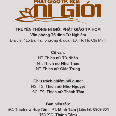
TRUYỀN THÔNG NI GIỚI PHẬT GIÁO TP. HCM
Văn phòng Tổ đình Từ Nghiêm
Địa chỉ: 415 Bà Hạt, phường 4, quận 10, TP. Hồ Chí Minh
Cố vấn:
NT.
Thích nữ Từ Nhẫn
NT.
Thích nữ Như Thảo
NT.
Thích nữ Giác Trung
Chịu trách nhiệm nội dung:
NS. TS.
Thích nữ Như Nguyệt
SC. TS.
Thích nữ Thánh Tâm
Ban biên tập:
SC.
Thích nữ Huệ Tâm
| PT.
Minh Tâm
| Liên hệ:
0909 804
760
(SC.
Thánh Tâm
)