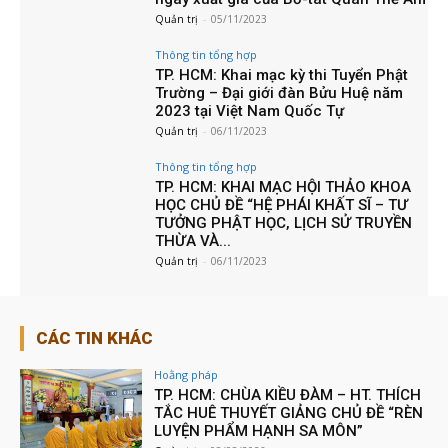
Quản trị
-
05/11/2023
Thông tin tổng hợp
TP. HCM: Khai mạc kỳ thi Tuyển Phật
Trường – Đại giới đàn Bửu Huệ năm
2023 tại Việt Nam Quốc Tự
Quản trị
-
06/11/2023
Thông tin tổng hợp
TP. HCM: KHAI MẠC HỘI THẢO KHOA
HỌC CHỦ ĐỀ “HỆ PHÁI KHẤT SĨ – TƯ
TƯỞNG PHẬT HỌC, LỊCH SỬ TRUYỀN
THỪA VÀ...
Quản trị
-
06/11/2023
CÁC TIN KHÁC
Hoằng pháp
TP. HCM: CHÙA KIỀU ĐÀM – HT. THÍCH
TẮC HUÊ THUYẾT GIẢNG CHỦ ĐỀ “RÈN
LUYỆN PHẨM HẠNH SA MÔN”