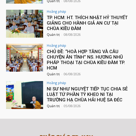
Quản trị
-
08/08/2026
Hoằng pháp
TP. HCM: HT. THÍCH NHẬT HỶ THUYẾT
GIẢNG CHO HÀNH GIẢ AN CƯ TẠI
CHÙA KIỀU ĐÀM
Quản trị
-
08/08/2026
Hoằng pháp
CHỦ ĐỀ: “HOÀ HỢP TĂNG VÀ CÂU
CHUYỆN ÂN TÌNH” NS. HƯƠNG NHŨ
PHÁP THOẠI TẠI CHÙA KIỀU ĐÀM TP.
HCM
Quản trị
-
06/08/2026
Hoằng pháp
NI SƯ NHƯ NGUYỆT TIẾP TỤC CHIA SẺ
LUẬT TỨ PHẦN TỲ KHEO NI TẠI
TRƯỜNG HẠ CHÙA HẢI HUỆ SA ĐÉC
Quản trị
-
05/08/2026