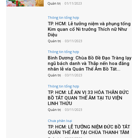
Quản trị
-
01/11/2023
Thông tin tổng hợp
TP. HCM: Lễ tưởng niệm và phụng tống
Kim quan cố Ni trưởng Thích nữ Như
Diệu
Quản trị
-
03/11/2023
Thông tin tổng hợp
Bình Dương: Chùa Bồ Đề Đạo Tràng lạy
ngũ bách danh và Thắp nến hoa đăng
nhân lễ vía Quán Thế Âm Bồ Tát...
Quản trị
-
03/11/2023
Thông tin tổng hợp
TP. HCM: LỄ AN VỊ 33 HÓA THÂN ĐỨC
BỒ TÁT QUAN THẾ ÂM TẠI TU VIỆN
LINH THỨU
Quản trị
-
03/11/2023
Chưa phân loại
TP. HCM: LỄ TƯỞNG NIỆM ĐỨC BỒ TÁT
QUÁN THẾ ÂM TẠI CHÙA THANH TÂM