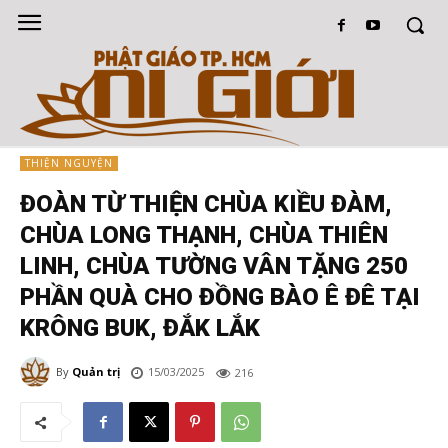
THIỆN NGUYỆN
ĐOÀN TỪ THIỆN CHÙA KIỀU ĐÀM,
CHÙA LONG THẠNH, CHÙA THIÊN
LINH, CHÙA TƯỜNG VÂN TẶNG 250
PHẦN QUÀ CHO ĐỒNG BÀO Ê ĐÊ TẠI
KRÔNG BUK, ĐẮK LẮK
By
Quản trị
15/03/2025
216