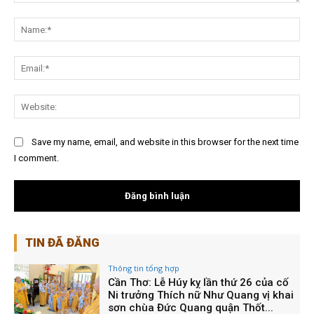
Nội
dung:
Na
Ema
Web
Save my name, email, and website in this browser for the next time
I comment.
TIN ĐÃ ĐĂNG
Thông tin tổng hợp
Cần Thơ: Lễ Húy kỵ lần thứ 26 của cố
Ni trưởng Thích nữ Như Quang vị khai
sơn chùa Đức Quang quận Thốt...