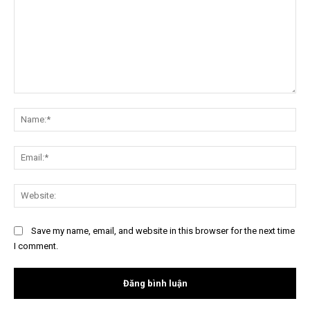
Nội
dung:
Na
Ema
Web
Save my name, email, and website in this browser for the next time
I comment.