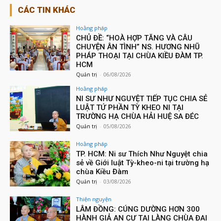
CÁC TIN KHÁC
Hoằng pháp
CHỦ ĐỀ: “HOÀ HỢP TĂNG VÀ CÂU
CHUYỆN ÂN TÌNH” NS. HƯƠNG NHŨ
PHÁP THOẠI TẠI CHÙA KIỀU ĐÀM TP.
HCM
Quản trị
-
06/08/2026
Hoằng pháp
NI SƯ NHƯ NGUYỆT TIẾP TỤC CHIA SẺ
LUẬT TỨ PHẦN TỲ KHEO NI TẠI
TRƯỜNG HẠ CHÙA HẢI HUỆ SA ĐÉC
Quản trị
-
05/08/2026
Hoằng pháp
TP. HCM: Ni sư Thích Như Nguyệt chia
sẻ về Giới luật Tỳ-kheo-ni tại trường hạ
chùa Kiều Đàm
Quản trị
-
03/08/2026
Thiện nguyện
LÂM ĐỒNG: CÚNG DƯỜNG HƠN 300
HÀNH GIẢ AN CƯ TẠI LÀNG CHÙA ĐẠI