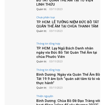
BỒ TÁT QUAN THẾ ÂM TẠI TU VIỆN
LINH THỨU
Quản trị
-
03/11/2023
Chưa phân loại
TP. HCM: LỄ TƯỞNG NIỆM ĐỨC BỒ TÁT
QUÁN THẾ ÂM TẠI CHÙA THANH TÂM
Quản trị
-
03/11/2023
Thông tin tổng hợp
TP. HCM: Lạy Ngũ Bách Danh nhân
ngày vía Đức Bồ Tát Quán Thế Âm tại
chùa Phước Viên
Quản trị
-
03/11/2023
Thông tin tổng hợp
Bình Dương: Ngày vía Quán Thế Âm Bồ
Tát 19.9 âm lịch “quán sát tâm từ bi và
thực hành”
Quản trị
-
05/11/2023
Thiện nguyện
Bình Dương: Chùa Bồ Đề Đạo Tràng với
hoạt động “sống để yêu thương 2023”