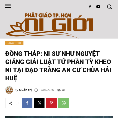
GIÁO DỤC
ĐỒNG THÁP: NI SƯ NHƯ NGUYỆT
GIẢNG GIẢI LUẬT TỨ PHẦN TỲ KHEO
NI TẠI ĐẠO TRÀNG AN CƯ CHÙA HẢI
HUỆ
By
Quản trị
17/06/2026
48