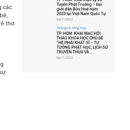
Tuyển Phật Trường – Đại
g các
giới đàn Bửu Huệ năm
2023 tại Việt Nam Quốc Tự
bé,
06/11/2023
ẻ thơ.
Thông tin tổng hợp
TP. HCM: KHAI MẠC HỘI
THẢO KHOA HỌC CHỦ ĐỀ
“HỆ PHÁI KHẤT SĨ – TƯ
TƯỞNG PHẬT HỌC, LỊCH SỬ
TRUYỀN THỪA VÀ...
06/11/2023
ng
 sự