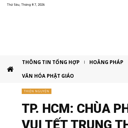
Thứ Sáu, Tháng 8 7, 2026
THÔNG TIN TỔNG HỢP
HOẰNG PHÁP
VĂN HÓA PHẬT GIÁO
THIỆN NGUYỆN
TP. HCM: CHÙA P
VUI TẾT TRUNG T