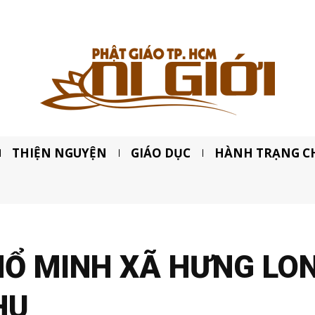
THIỆN NGUYỆN
GIÁO DỤC
HÀNH TRẠNG C
HỔ MINH XÃ HƯNG LO
HU