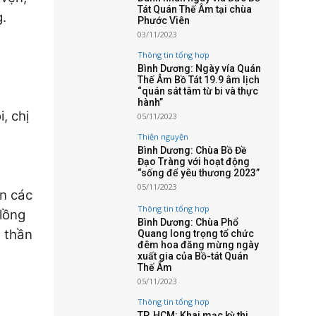
Tát Quán Thế Âm tại chùa
g.
Phước Viên
03/11/2023
Thông tin tổng hợp
Bình Dương: Ngày vía Quán
Thế Âm Bồ Tát 19.9 âm lịch
“quán sát tâm từ bi và thực
hành”
, chị
05/11/2023
Thiện nguyện
Bình Dương: Chùa Bồ Đề
Đạo Tràng với hoạt động
“sống để yêu thương 2023”
05/11/2023
ến các
Thông tin tổng hợp
 lồng
Bình Dương: Chùa Phổ
 thần
Quang long trọng tổ chức
đêm hoa đăng mừng ngày
xuất gia của Bồ-tát Quán
Thế Âm
05/11/2023
Thông tin tổng hợp
TP. HCM: Khai mạc kỳ thi