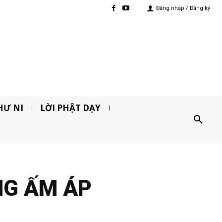
Đăng nhập / Đăng ký
HƯ NI
LỜI PHẬT DẠY
NG ẤM ÁP