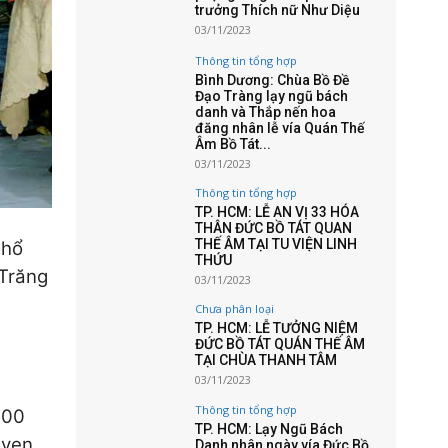
trưởng Thích nữ Như Diệu
03/11/2023
Thông tin tổng hợp
Bình Dương: Chùa Bồ Đề
Đạo Tràng lạy ngũ bách
danh và Thắp nến hoa
đăng nhân lễ vía Quán Thế
Âm Bồ Tát...
03/11/2023
Thông tin tổng hợp
TP. HCM: LỄ AN VỊ 33 HÓA
THÂN ĐỨC BỒ TÁT QUAN
THẾ ÂM TẠI TU VIỆN LINH
Phổ
THỨU
 Trăng
03/11/2023
Chưa phân loại
TP. HCM: LỄ TƯỞNG NIỆM
ĐỨC BỒ TÁT QUÁN THẾ ÂM
TẠI CHÙA THANH TÂM
03/11/2023
Thông tin tổng hợp
100
TP. HCM: Lạy Ngũ Bách
vẹn,
Danh nhân ngày vía Đức Bồ