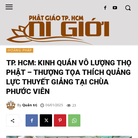
HOẰNG PHÁP
TP. HCM: KINH QUÁN VÔ LƯỢNG THỌ
PHẬT – THƯỢNG TỌA THÍCH QUẢNG
LỰC THUYẾT GIẢNG TẠI CHÙA
PHƯỚC VIÊN
By
Quản trị
06/01/2025
23