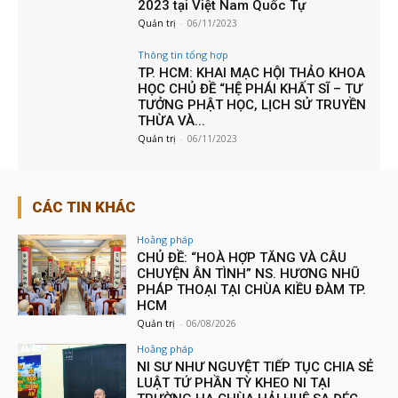
2023 tại Việt Nam Quốc Tự
Quản trị
-
06/11/2023
Thông tin tổng hợp
TP. HCM: KHAI MẠC HỘI THẢO KHOA
HỌC CHỦ ĐỀ “HỆ PHÁI KHẤT SĨ – TƯ
TƯỞNG PHẬT HỌC, LỊCH SỬ TRUYỀN
THỪA VÀ...
Quản trị
-
06/11/2023
CÁC TIN KHÁC
Hoằng pháp
CHỦ ĐỀ: “HOÀ HỢP TĂNG VÀ CÂU
CHUYỆN ÂN TÌNH” NS. HƯƠNG NHŨ
PHÁP THOẠI TẠI CHÙA KIỀU ĐÀM TP.
HCM
Quản trị
-
06/08/2026
Hoằng pháp
NI SƯ NHƯ NGUYỆT TIẾP TỤC CHIA SẺ
LUẬT TỨ PHẦN TỲ KHEO NI TẠI