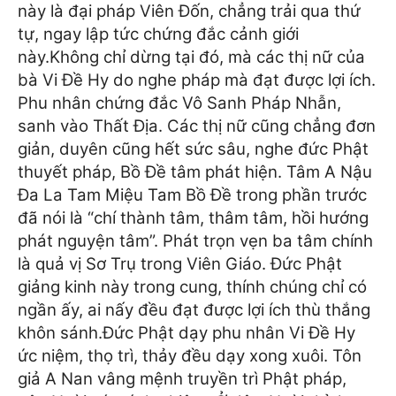
này là đại pháp Viên Đốn, chẳng trải qua thứ
tự, ngay lập tức chứng đắc cảnh giới
này.
Không chỉ dừng tại đó, mà các thị nữ của
bà Vi Đề Hy do nghe pháp mà đạt được lợi ích.
Phu nhân chứng đắc Vô Sanh Pháp Nhẫn,
sanh vào Thất Địa. Các thị nữ cũng chẳng đơn
giản, duyên cũng hết sức sâu, nghe đức Phật
thuyết pháp, Bồ Đề tâm phát hiện. Tâm A Nậu
Đa La Tam Miệu Tam Bồ Đề trong phần trước
đã nói là “chí thành tâm, thâm tâm, hồi hướng
phát nguyện tâm”. Phát trọn vẹn ba tâm chính
là quả vị Sơ Trụ trong Viên Giáo. Đức Phật
giảng kinh này trong cung, thính chúng chỉ có
ngần ấy, ai nấy đều đạt được lợi ích thù thắng
khôn sánh.
Đức Phật dạy phu nhân Vi Đề Hy
ức niệm, thọ trì, thảy đều dạy xong xuôi. Tôn
giả A Nan vâng mệnh truyền trì Phật pháp,