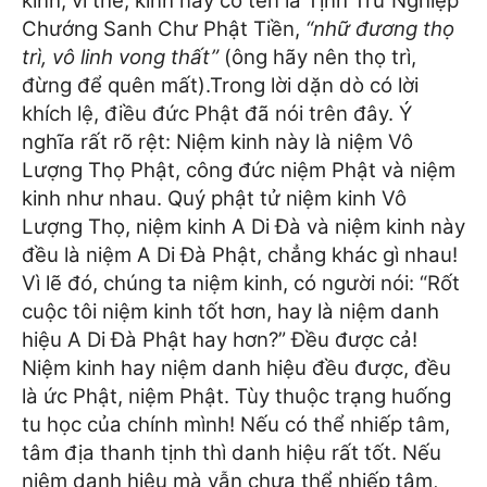
kinh; vì thế, kinh này có tên là Tịnh Trừ Nghiệp
Chướng Sanh Chư Phật Tiền,
“nhữ đương thọ
trì, vô linh vong thất”
(ông hãy nên thọ trì,
đừng để quên mất).
Trong lời dặn dò có lời
khích lệ, điều đức Phật đã nói trên đây.
Ý
nghĩa rất rõ rệt: Niệm kinh này là niệm Vô
Lượng Thọ Phật, công đức niệm Phật và niệm
kinh như nhau. Quý phật tử niệm kinh Vô
Lượng Thọ, niệm kinh A Di Đà và niệm kinh này
đều là niệm A Di Đà Phật, chẳng khác gì nhau!
Vì lẽ đó, chúng ta niệm kinh, có người nói: “Rốt
cuộc tôi niệm kinh tốt hơn, hay là niệm danh
hiệu A Di Đà Phật hay hơn?” Đều được cả!
Niệm kinh hay niệm danh hiệu đều được, đều
là ức Phật, niệm Phật. Tùy thuộc trạng huống
tu học của chính mình! Nếu có thể nhiếp tâm,
tâm địa thanh tịnh thì danh hiệu rất tốt. Nếu
niệm danh hiệu mà vẫn chưa thể nhiếp tâm,