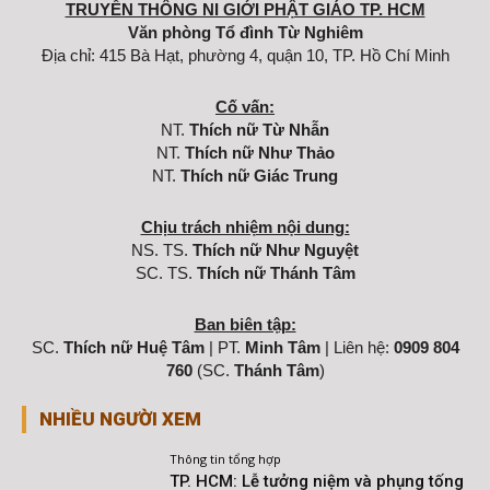
TRUYỀN THÔNG NI GIỚI PHẬT GIÁO TP. HCM
Văn phòng Tổ đình Từ Nghiêm
Địa chỉ: 415 Bà Hạt, phường 4, quận 10, TP. Hồ Chí Minh
Cố vấn:
NT.
Thích nữ Từ Nhẫn
NT.
Thích nữ Như Thảo
NT.
Thích nữ Giác Trung
Chịu trách nhiệm nội dung:
NS. TS.
Thích nữ Như Nguyệt
SC. TS.
Thích nữ Thánh Tâm
Ban biên tập:
SC.
Thích nữ Huệ Tâm
| PT.
Minh Tâm
| Liên hệ:
0909 804
760
(SC.
Thánh Tâm
)
NHIỀU NGƯỜI XEM
Thông tin tổng hợp
TP. HCM: Lễ tưởng niệm và phụng tống