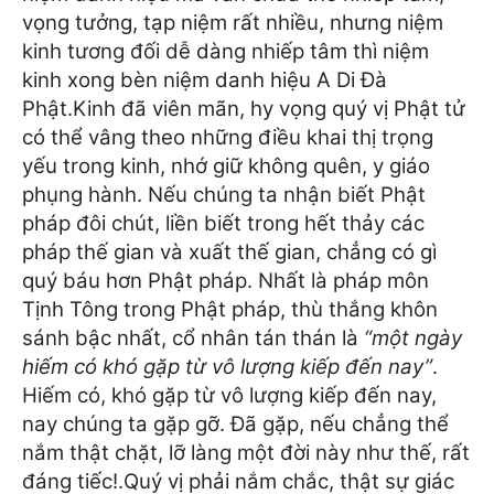
vọng tưởng, tạp niệm rất nhiều, nhưng niệm
kinh tương đối dễ dàng nhiếp tâm thì niệm
kinh xong bèn niệm danh hiệu A Di Đà
Phật.
Kinh đã viên mãn, hy vọng quý vị Phật tử
có thể vâng theo những điều khai thị trọng
yếu trong kinh, nhớ giữ không quên, y giáo
phụng hành. Nếu chúng ta nhận biết Phật
pháp đôi chút, liền biết trong hết thảy các
pháp thế gian và xuất thế gian, chẳng có gì
quý báu hơn Phật pháp. Nhất là pháp môn
Tịnh Tông trong Phật pháp, thù thắng khôn
sánh bậc nhất, cổ nhân tán thán là
“một ngày
hiếm có khó gặp từ vô lượng kiếp đến nay”
.
Hiếm có, khó gặp từ vô lượng kiếp đến nay,
nay chúng ta gặp gỡ. Đã gặp, nếu chẳng thể
nắm thật chặt, lỡ làng một đời này như thế, rất
đáng tiếc!.
Quý vị phải nắm chắc, thật sự giác