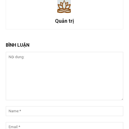
Quản trị
BÌNH LUẬN
Nội
dung:
Na
Ema