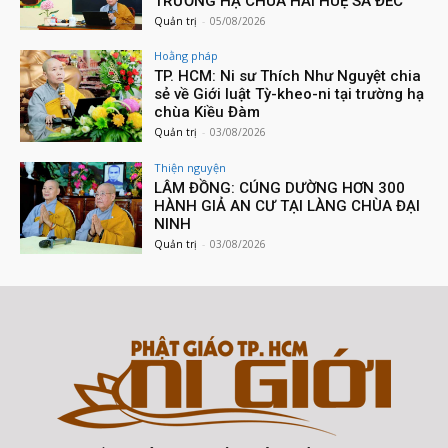
TRƯỜNG HẠ CHÙA HẢI HUỆ SA ĐÉC
Quản trị
-
05/08/2026
Hoằng pháp
TP. HCM: Ni sư Thích Như Nguyệt chia
sẻ về Giới luật Tỳ-kheo-ni tại trường hạ
chùa Kiều Đàm
Quản trị
-
03/08/2026
Thiện nguyện
LÂM ĐỒNG: CÚNG DƯỜNG HƠN 300
HÀNH GIẢ AN CƯ TẠI LÀNG CHÙA ĐẠI
NINH
Quản trị
-
03/08/2026