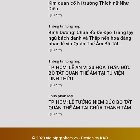
Kim quan cố Ni trưởng Thích nữ Như
Diệu
Quản trị
Thông tin tổng hợp
Bình Dương: Chùa Bồ Đề Đạo Tràng lạy
ngũ bách danh và Thắp nến hoa đăng
nhân lễ vía Quán Thế Âm Bồ Tát...
Quản trị
Thông tin tổng hợp
TP. HCM: LỄ AN VỊ 33 HÓA THÂN ĐỨC
BỒ TÁT QUAN THẾ ÂM TẠI TU VIỆN
LINH THỨU
Quản trị
Chưa phân loại
TP. HCM: LỄ TƯỞNG NIỆM ĐỨC BỒ TÁT
QUÁN THẾ ÂM TẠI CHÙA THANH TÂM
Quản trị
© 2023 nigioipgtphcm.vn - Design by KAD