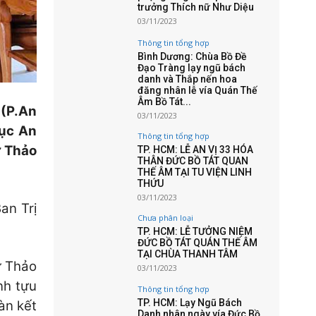
trưởng Thích nữ Như Diệu
03/11/2023
Thông tin tổng hợp
Bình Dương: Chùa Bồ Đề
Đạo Tràng lạy ngũ bách
danh và Thắp nến hoa
đăng nhân lễ vía Quán Thế
Âm Bồ Tát...
 (P.An
03/11/2023
ục An
Thông tin tổng hợp
ừ Thảo
TP. HCM: LỄ AN VỊ 33 HÓA
THÂN ĐỨC BỒ TÁT QUAN
THẾ ÂM TẠI TU VIỆN LINH
THỨU
03/11/2023
an Trị
Chưa phân loại
TP. HCM: LỄ TƯỞNG NIỆM
ĐỨC BỒ TÁT QUÁN THẾ ÂM
TẠI CHÙA THANH TÂM
ừ Thảo
03/11/2023
nh tựu
Thông tin tổng hợp
TP. HCM: Lạy Ngũ Bách
àn kết
Danh nhân ngày vía Đức Bồ