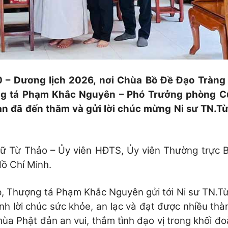
70 – Dương lịch 2026, nơi Chùa Bồ Đề Đạo Tràng
g tá Phạm Khắc Nguyên – Phó Trưởng phòng C
oàn đã
đến thăm và gửi lời chúc mừng Ni sư TN.T
nữ Từ Thảo – Ủy viên HĐTS, Ủy viên Thường trực B
ồ Chí Minh.
p, Thượng tá Phạm Khắc Nguyên gửi tới Ni sư TN.T
h lời chúc sức khỏe, an lạc và đạt được nhiều thà
ùa Phật đản an vui, thắm tình đạo vị trong khối đo