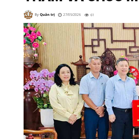
27/05/2026
By
Quản trị
61