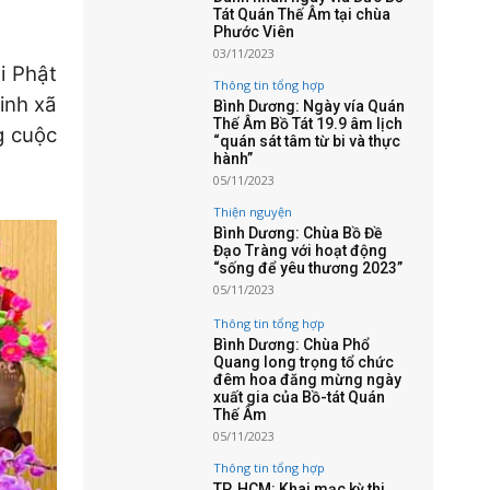
Tát Quán Thế Âm tại chùa
Phước Viên
03/11/2023
i Phật
Thông tin tổng hợp
inh xã
Bình Dương: Ngày vía Quán
Thế Âm Bồ Tát 19.9 âm lịch
g cuộc
“quán sát tâm từ bi và thực
hành”
05/11/2023
Thiện nguyện
Bình Dương: Chùa Bồ Đề
Đạo Tràng với hoạt động
“sống để yêu thương 2023”
05/11/2023
Thông tin tổng hợp
Bình Dương: Chùa Phổ
Quang long trọng tổ chức
đêm hoa đăng mừng ngày
xuất gia của Bồ-tát Quán
Thế Âm
05/11/2023
Thông tin tổng hợp
TP. HCM: Khai mạc kỳ thi