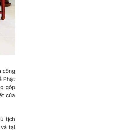
n công
ễ Phật
ng góp
ết của
ủ tịch
và tại