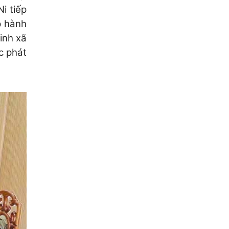
i tiếp
p hành
inh xã
c phát