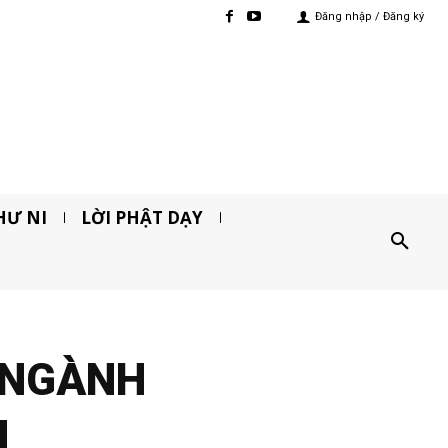
Đăng nhập / Đăng ký
HƯ NI
LỜI PHẬT DẠY
 NGÀNH
N