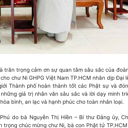
và trân trọng cảm ơn sự quan tâm sâu sắc của đoà
h cho chư Ni GHPG Việt Nam TP.HCM nhân dịp Đại l
 giới Thành phố hoàn thành tốt các Phật sự và đó
 những giá trị nhân văn sâu sắc và lời dạy minh tri
hòa bình, an lạc và hạnh phúc cho toàn nhân loại.
hú do bà Nguyễn Thị Hiền – Bí thư Đảng ủy, Ch
 trọng chúc mừng chư Ni, bà con Phật tử TP.HCM 