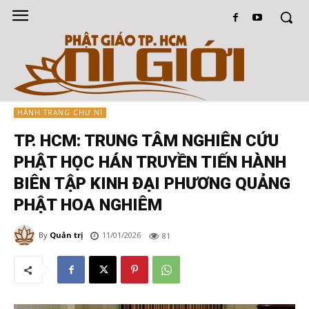
HÀNH TRẠNG CHƯ NI
TP. HCM: TRUNG TÂM NGHIÊN CỨU
PHẬT HỌC HÁN TRUYỀN TIẾN HÀNH
BIÊN TẬP KINH ĐẠI PHƯƠNG QUẢNG
PHẬT HOA NGHIÊM
By
Quản trị
11/01/2026
81